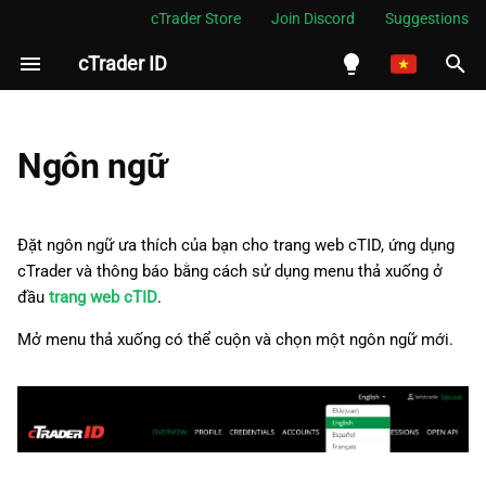
cTrader Store
Join Discord
Suggestions
cTrader ID
I
n
English
i
Español
Ngôn ngữ
t
Português
i
العربية
Đặt ngôn ngữ ưa thích của bạn cho trang web cTID, ứng dụng
a
cTrader và thông báo bằng cách sử dụng menu thả xuống ở
Indonesia
đầu
trang web cTID
.
l
Melayu
Mở menu thả xuống có thể cuộn và chọn một ngôn ngữ mới.
i
ไทย
z
Tiếng Việt
i
한국어
n
中文