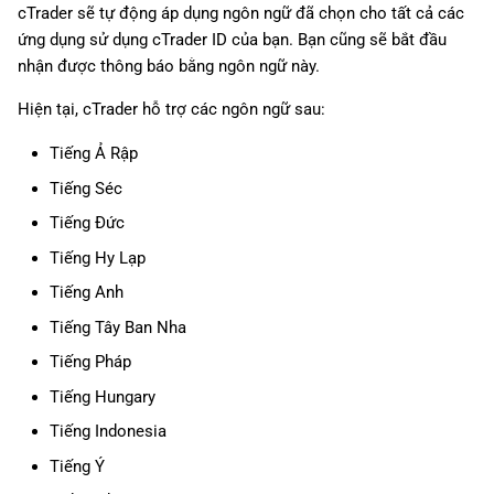
cTrader sẽ tự động áp dụng ngôn ngữ đã chọn cho tất cả các
g
日本語
ứng dụng sử dụng cTrader ID của bạn. Bạn cũng sẽ bắt đầu
s
Deutsch
nhận được thông báo bằng ngôn ngữ này.
e
Français
Hiện tại, cTrader hỗ trợ các ngôn ngữ sau:
a
Italiano
Tiếng Ả Rập
r
Polski
Tiếng Séc
c
Русский
Tiếng Đức
h
Tiếng Hy Lạp
Türkçe
Tiếng Anh
Tiếng Tây Ban Nha
Tiếng Pháp
Tiếng Hungary
Tiếng Indonesia
Tiếng Ý