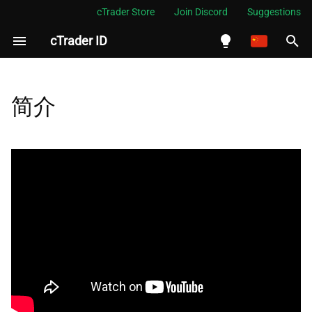
cTrader Store
Join Discord
Suggestions
cTrader ID
正
在
English
初
Español
简介
始
Português
化
العربية
搜
Indonesia
索
Melayu
引
ไทย
擎
Tiếng Việt
한국어
中文