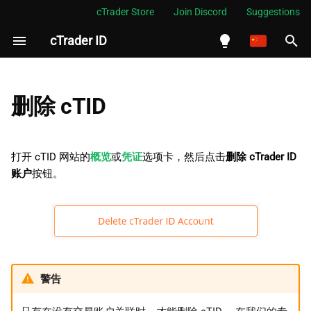
cTrader Store
Join Discord
Suggestions
cTrader ID
正
在
English
初
Español
删除 cTID
始
Português
化
العربية
打开 cTID 网站的
概览
或
凭证
选项卡，然后点击
删除 cTrader ID
搜
账户
按钮。
Indonesia
索
Melayu
引
ไทย
擎
Tiếng Việt
한국어
警告
中文