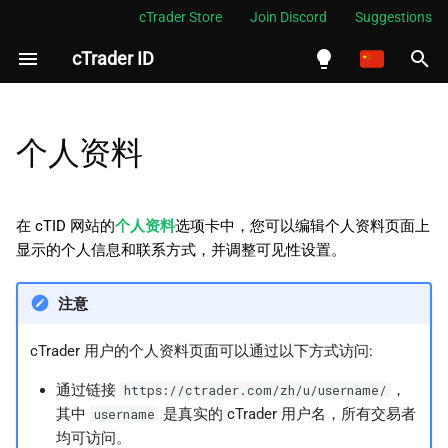
cTrader Store
Join Discord
Suggestions
cTrader ID
正
在
English
编辑个人资料详细信息
初
Español
个人资料
始
Português
封面图片
化
العربية
在 cTID 网站的
个人资料
选项卡中，您可以编辑个人资料页面上
个人资料图片
搜
显示的个人信息和联系方式，并调整可见性设置。
Indonesia
用户名
索
Melayu
注意
引
ไทย
预览
cTrader 用户的个人资料页面可以通过以下方式访问:
擎
Tiếng Việt
可见性
通过链接
，
https://ctrader.com/zh/u/username/
한국어
其中
是真实的 cTrader 用户名，所有交易者
username
编辑个人信息
中文
均可访问。