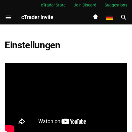
cTrader Store
Join Discord
Suggestions
cTrader Invite
S
u
English
Zuordnungsablauf
c
Español
Einstellungen
h
Português
So bewerben Sie sich als
Partner
e
العربية
w
Indonesia
So bearbeiten Sie
Profileinstellungen
i
Melayu
r
ไทย
d
Tiếng Việt
i
한국어
n
中文