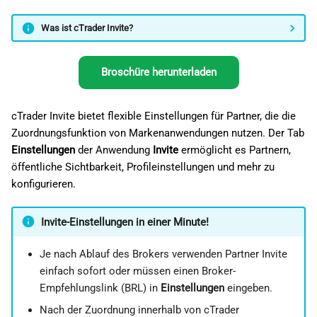
i
日本語
Was ist cTrader Invite?
t
Deutsch
i
Français
Broschüre herunterladen
a
Italiano
l
Polski
cTrader Invite bietet flexible Einstellungen für Partner, die die
Zuordnungsfunktion von Markenanwendungen nutzen. Der Tab
i
Русский
Einstellungen
der Anwendung
Invite
ermöglicht es Partnern,
s
Türkçe
öffentliche Sichtbarkeit, Profileinstellungen und mehr zu
konfigurieren.
i
e
Invite-Einstellungen in einer Minute!
r
Je nach Ablauf des Brokers verwenden Partner Invite
t
einfach sofort oder müssen einen Broker-
Empfehlungslink (BRL) in
Einstellungen
eingeben.
Nach der Zuordnung innerhalb von cTrader