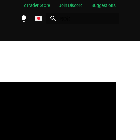
cTrader Store
Join Discord
Suggestions
検索を初期化
English
Español
Português
العربية
Indonesia
Melayu
ไทย
Tiếng Việt
한국어
中文