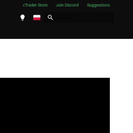
cTrader Store
Join Discord
Suggestions
Inicjowanie wyszukiwania
English
Español
Português
العربية
Indonesia
Melayu
ไทย
Tiếng Việt
한국어
中文