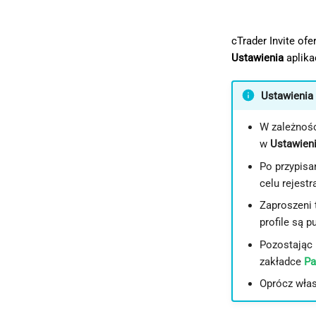
cTrader Invite of
Ustawienia
aplika
Ustawienia 
W zależnośc
w
Ustawien
Po przypisa
celu rejestra
Zaproszeni 
profile są p
Pozostając 
zakładce
Pa
Oprócz włas