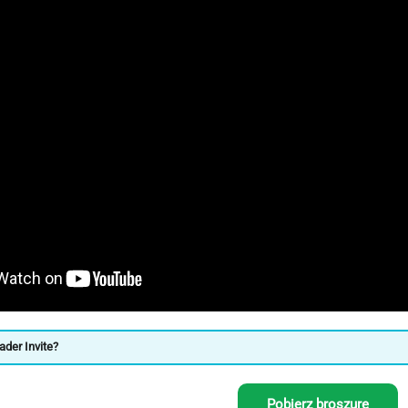
ader Invite?
Pobierz broszurę