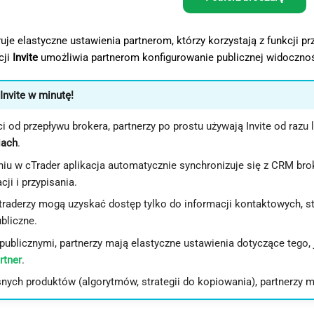
eruje elastyczne ustawienia partnerom, którzy korzystają z funkcji 
cji
Invite
umożliwia partnerom konfigurowanie publicznej widoczności,
Invite w minutę!
i od przepływu brokera, partnerzy po prostu używają Invite od razu
iach
.
niu w cTrader aplikacja automatycznie synchronizuje się z CRM bro
cji i przypisania.
traderzy mogą uzyskać dostęp tylko do informacji kontaktowych, s
ubliczne.
publicznymi, partnerzy mają elastyczne ustawienia dotyczące tego
rtner
.
nych produktów (algorytmów, strategii do kopiowania), partnerzy m