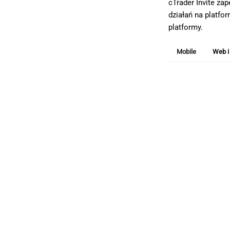
cTrader Invite z
działań na platf
platformy.
Mobile
Web i