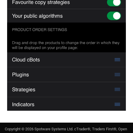
Copyright ©
2026
Spotware Systems Ltd
. cTrader®, Traders First®, Open