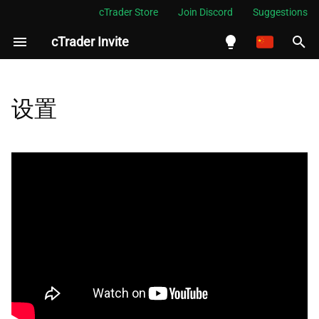
cTrader Store
Join Discord
Suggestions
cTrader Invite
正
在
English
归属流程
初
Español
设置
始
Português
作为合作伙伴，如何进行自我
推广
化
العربية
搜
Indonesia
如何编辑个人资料设置
索
Melayu
引
ไทย
擎
Tiếng Việt
한국어
中文