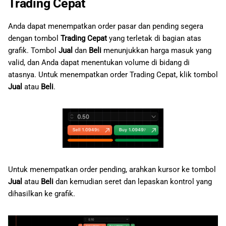
Trading Cepat
a
日本語
n
Anda dapat menempatkan order pasar dan pending segera
Deutsch
dengan tombol
Trading Cepat
yang terletak di bagian atas
p
Français
grafik. Tombol
Jual
dan
Beli
menunjukkan harga masuk yang
e
valid, dan Anda dapat menentukan volume di bidang di
Italiano
atasnya. Untuk menempatkan order Trading Cepat, klik tombol
n
Polski
Jual
atau
Beli
.
c
Русский
a
Türkçe
r
i
Untuk menempatkan order pending, arahkan kursor ke tombol
a
Jual
atau
Beli
dan kemudian seret dan lepaskan kontrol yang
n
dihasilkan ke grafik.