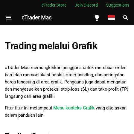
cTrader Store
Join Discord
Suggestions
cTrader Mac
M
e
English
Trading Cepat
m
Español
Trading melalui Grafik
p
Português
Posisi
e
العربية
cTrader Mac memungkinkan pengguna untuk membuat order
Order pending
r
baru dan memodifikasi posisi, order pending, dan peringatan
Indonesia
harga langsung di area grafik. Pengguna juga dapat mengatur
Peringatan harga
s
Melayu
dan menyesuaikan proteksi stop-loss (SL) dan take-profit (TP)
i
langsung dari area grafik.
ไทย
a
Tiếng Việt
Fitur-fitur ini melampaui
Menu konteks Grafik
yang dijelaskan
dalam panduan lain.
p
한국어
k
中文