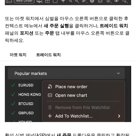
日本語
예약 주문 취소
Deutsch
또는 마켓 워치에서 심벌을 마우스 오른쪽 버튼으로 클릭한 후
주문 정보
컨텍스트 메뉴에서
새 주문 실행
을 클릭하거나,
트레이드 워치
Français
패널의
포지션
또는
주문
탭 내부를 마우스 오른쪽 버튼으로 클
Italiano
주문 이벤트
릭하세요.
Polski
손절매 및 이익실현
마켓 워치
트레이드 워치
Русский
손절매 및 이익실현 설정
Türkçe
손절매 트리거
활성 심벌 패널(ASP)에서
새 주문
드롭다운을 클릭하고 확장된