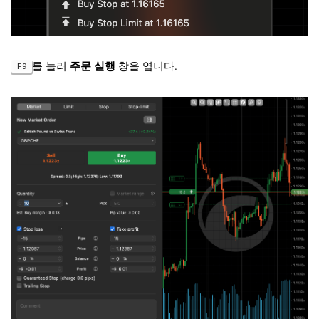
를 눌러
주문 실행
창을 엽니다.
F9