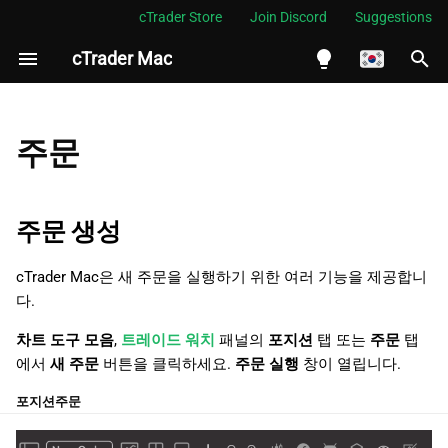
cTrader Store
Join Discord
Suggestions
cTrader Mac
검
색
English
주문 생성
초
Español
주문
기
Português
시장가 주문 생성
화
العربية
주문 생성
Limit 주문 생성
Indonesia
cTrader Mac은 새 주문을 실행하기 위한 여러 기능을 제공합니
Stop 주문 생성
Melayu
다.
ไทย
Stop-limit 주문 생성하기
차트 도구 모음
,
트레이드 워치
패널의
포지션
탭 또는
주문
탭
Tiếng Việt
에서
새 주문
버튼을 클릭하세요.
주문 실행
창이 열립니다.
예약 주문 관리
한국어
포지션
주문
예약 주문 정정
中文