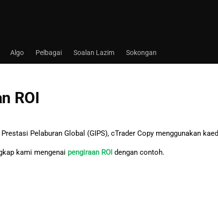
Algo
Pelbagai
Soalan Lazim
Sokongan
an ROI
 Prestasi Pelaburan Global (GIPS), cTrader Copy menggunakan kae
ngkap kami mengenai
pengiraan ROI
dengan contoh.