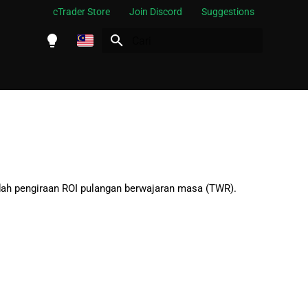
cTrader Store
Join Discord
Suggestions
Siap carian
English
Español
Português
العربية
Indonesia
dah pengiraan ROI pulangan berwajaran masa (TWR).
Melayu
ไทย
Tiếng Việt
한국어
中文