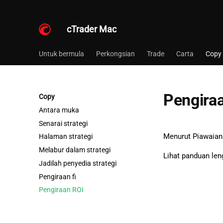
cTrader Mac
Untuk bermula
Perkongsian
Trade
Carta
Copy
Pengira
Copy
Antara muka
Senarai strategi
Menurut Piawaian
Halaman strategi
Melabur dalam strategi
Lihat panduan le
Jadilah penyedia strategi
Pengiraan fi
Pengiraan ROI