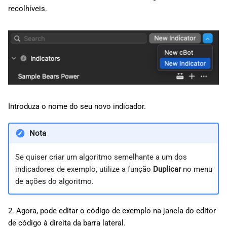
d
recolhíveis.
日本語
o
Deutsch
a
Français
p
Italiano
e
Polski
s
Русский
Introduza o nome do seu novo indicador.
q
Türkçe
Nota
u
i
Se quiser criar um algoritmo semelhante a um dos
indicadores de exemplo, utilize a função
Duplicar
no menu
s
de ações do algoritmo.
a
2. Agora, pode editar o código de exemplo na janela do editor
de código à direita da barra lateral.