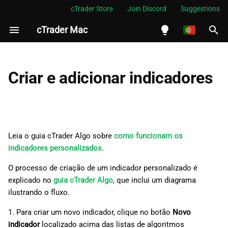
cTrader Store
Join Discord
Suggestions
cTrader Mac
I
n
English
i
Español
Criar e adicionar indicadores
c
Português
i
العربية
a
Indonesia
Leia o guia cTrader Algo sobre
como funcionam os
l
Melayu
indicadores personalizados
.
i
ไทย
O processo de criação de um indicador personalizado é
explicado no
guia cTrader Algo
, que inclui um diagrama
z
Tiếng Việt
ilustrando o fluxo.
a
한국어
1. Para criar um novo indicador, clique no botão
Novo
n
中文
indicador
localizado acima das listas de algoritmos