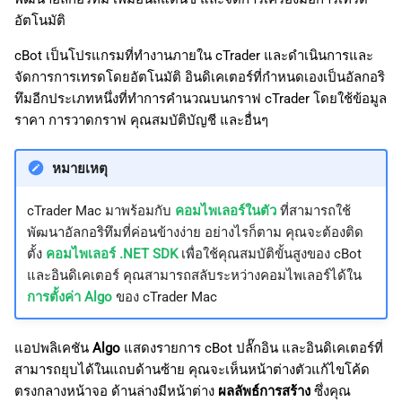
ค้
日本語
อัตโนมัติ
น
Deutsch
cBot เป็นโปรแกรมที่ทำงานภายใน cTrader และดำเนินการและ
จัดการการเทรดโดยอัตโนมัติ อินดิเคเตอร์ที่กำหนดเองเป็นอัลกอริ
ห
Français
ทึมอีกประเภทหนึ่งที่ทำการคำนวณบนกราฟ cTrader โดยใช้ข้อมูล
า
Italiano
ราคา การวาดกราฟ คุณสมบัติบัญชี และอื่นๆ
Polski
หมายเหตุ
Русский
Türkçe
cTrader Mac มาพร้อมกับ
คอมไพเลอร์ในตัว
ที่สามารถใช้
พัฒนาอัลกอริทึมที่ค่อนข้างง่าย อย่างไรก็ตาม คุณจะต้องติด
ตั้ง
คอมไพเลอร์ .NET SDK
เพื่อใช้คุณสมบัติขั้นสูงของ cBot
และอินดิเคเตอร์ คุณสามารถสลับระหว่างคอมไพเลอร์ได้ใน
การตั้งค่า Algo
ของ cTrader Mac
แอปพลิเคชัน
Algo
แสดงรายการ cBot ปลั๊กอิน และอินดิเคเตอร์ที่
สามารถยุบได้ในแถบด้านซ้าย คุณจะเห็นหน้าต่างตัวแก้ไขโค้ด
ตรงกลางหน้าจอ ด้านล่างมีหน้าต่าง
ผลลัพธ์การสร้าง
ซึ่งคุณ