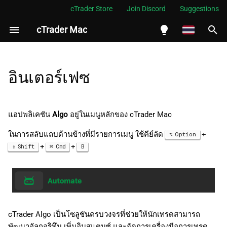
cTrader Store
Join Discord
Suggestions
cTrader Mac
กำ
ลั
English
ง
Español
อินเตอร์เฟซ
เ
Português
ริ่
العربية
แอปพลิเคชัน
Algo
อยู่ในเมนูหลักของ cTrader Mac
ม
Indonesia
ในการสลับแถบด้านข้างที่มีรายการเมนู ใช้คีย์ลัด
+
Option
ต้
Melayu
+
+
Shift
Cmd
B
น
ไทย
ก
Tiếng Việt
า
한국어
cTrader Algo เป็นโซลูชันครบวงจรที่ช่วยให้นักเทรดสามารถ
ร
中文
พัฒนาอัลกอริทึม เพิ่มอินสแตนซ์ และจัดการเครื่องมือการเทรด