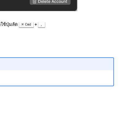
ช้ปุ่มลัด
+
Cmd
,