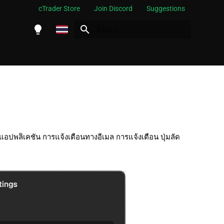
cTrader Store
Join Discord
Suggestions
กำลังเริ่มต้นการค้นหา
English
Español
Português
العربية
Indonesia
อปพลิเคชัน การแจ้งเตือนทางอีเมล การแจ้งเตือน ปุ่มลัด
Melayu
ไทย
Tiếng Việt
한국어
中文