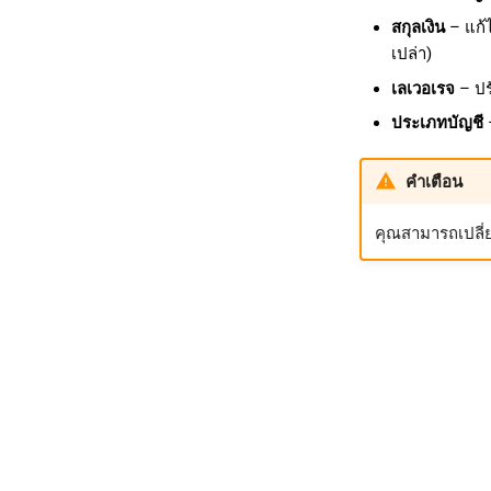
สกุลเงิน
– แก้ไ
เปล่า)
เลเวอเรจ
– ปร
ประเภทบัญชี
–
คำเตือน
คุณสามารถเปลี่ยน