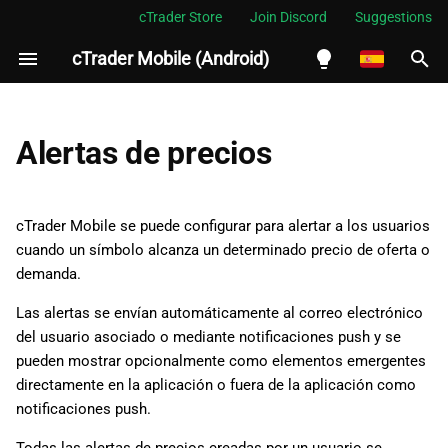
cTrader Store
Join Discord
Suggestions
cTrader Mobile (Android)
I
n
English
Crear alertas de precios
i
Español
Alertas de precios
c
Português
Cancelar alertas de precios
i
العربية
cTrader Mobile se puede configurar para alertar a los usuarios
a
cuando un símbolo alcanza un determinado precio de oferta o
Indonesia
demanda.
l
Melayu
Las alertas se envían automáticamente al correo electrónico
i
ไทย
del usuario asociado o mediante notificaciones push y se
z
Tiếng Việt
pueden mostrar opcionalmente como elementos emergentes
directamente en la aplicación o fuera de la aplicación como
a
한국어
notificaciones push.
n
中文