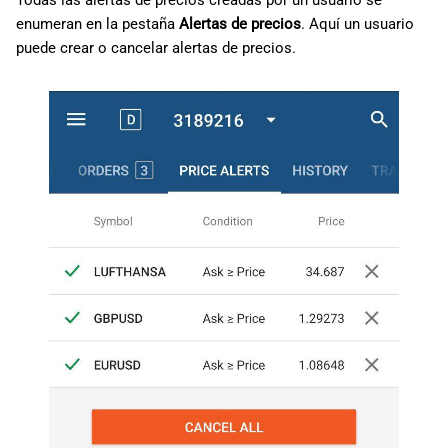
Todas las alertas de precios creadas por un usuario se
d
日本語
enumeran en la pestaña
Alertas de precios
. Aquí un usuario
puede crear o cancelar alertas de precios.
o
Deutsch
b
Français
ú
Italiano
s
Polski
q
Русский
u
Türkçe
e
d
a