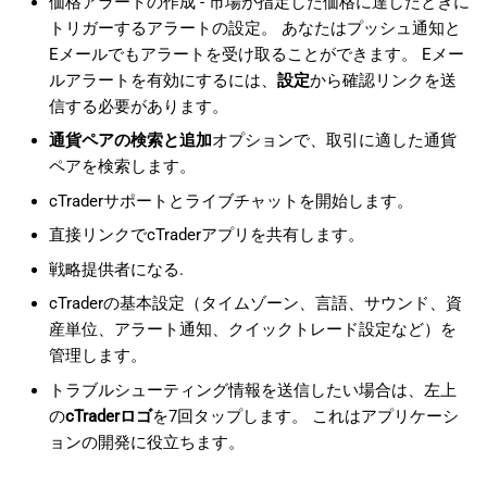
価格アラートの作成 - 市場が指定した価格に達したときに
トリガーするアラートの設定。 あなたはプッシュ通知と
Eメールでもアラートを受け取ることができます。 Eメー
ルアラートを有効にするには、
設定
から確認リンクを送
信する必要があります。
通貨ペアの検索と追加
オプションで、取引に適した通貨
ペアを検索します。
cTraderサポートとライブチャットを開始します。
直接リンクでcTraderアプリを共有します。
戦略提供者になる.
cTraderの基本設定（タイムゾーン、言語、サウンド、資
産単位、アラート通知、クイックトレード設定など）を
管理します。
トラブルシューティング情報を送信したい場合は、左上
の
cTraderロゴ
を7回タップします。 これはアプリケーシ
ョンの開発に役立ちます。