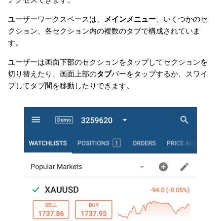
アクセスできます。
口座
日本語
ユーザーワークスペースは、
メインメニュー
、いくつかのセ
口座の管理
Deutsch
クション、各セクション内の複数のタブで構成されていま
す。
Français
アカウントリスト
ユーザーは画面下部のセクションをタップしてセクションを
Italiano
切り替えたり、画面上部の
タブ
バーをタップするか、スワイ
Polski
プしてタブ間を移動したりできます。
Русский
Türkçe