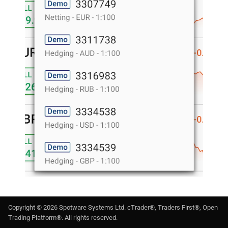
Copyright ©
2026
Spotware Systems Ltd
. cTrader®, Traders First®, Open
Trading Platform®. All rights reserved.