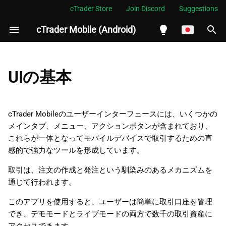
cTrader Store
Join Discord
Suggestions
cTrader Mobile (Android)
検
索
English
メインメニュー
を
Español
UIの基本
初
Português
設定
期
العربية
cTrader Mobileのユーザーインターフェースには、いくつかの
設定
化
メインタブ、メニュー、アクションボタンが含まれており、
Indonesia
これらが一体となってモバイルデバイスで取引するための直
アラート
Melayu
感的で強力なツールを形成しています。
ไทย
資産（スプレッドベッティ
取引は、注文の作成と発注という馴染みのあるメカニズムを
ング口座以外の場合のみ）
Tiếng Việt
通じて行われます。
한국어
このアプリを使用すると、ユーザーは簡単に取引口座を管理
クイックトレード
でき、デモモードとライブモードの両方で数千の取引資産に
中文