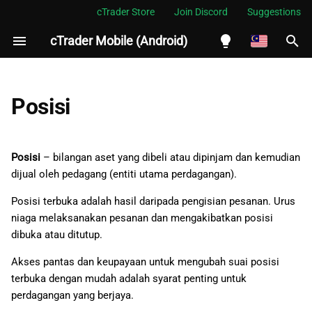
cTrader Store
Join Discord
Suggestions
cTrader Mobile (Android)
S
i
English
Ubah suai
a
Español
Posisi
p
Português
Lindungi
c
العربية
Posisi
– bilangan aset yang dibeli atau dipinjam dan kemudian
Tutup
a
dijual oleh pedagang (entiti utama perdagangan).
Indonesia
Carta
r
Melayu
Posisi terbuka adalah hasil daripada pengisian pesanan. Urus
niaga melaksanakan pesanan dan mengakibatkan posisi
i
ไทย
Butiran
dibuka atau ditutup.
a
Tiếng Việt
Akses pantas dan keupayaan untuk mengubah suai posisi
n
한국어
terbuka dengan mudah adalah syarat penting untuk
perdagangan yang berjaya.
中文