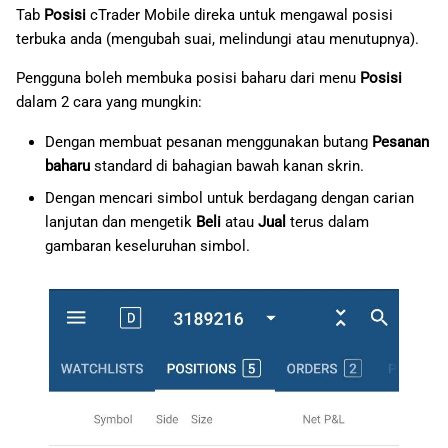
Tab
Posisi
cTrader Mobile direka untuk mengawal posisi
日本語
terbuka anda (mengubah suai, melindungi atau menutupnya).
Deutsch
Pengguna boleh membuka posisi baharu dari menu
Posisi
Français
dalam 2 cara yang mungkin:
Italiano
Dengan membuat pesanan menggunakan butang
Pesanan
Polski
baharu
standard di bahagian bawah kanan skrin.
Dengan mencari simbol untuk berdagang dengan carian
Русский
lanjutan dan mengetik
Beli
atau
Jual
terus dalam
Türkçe
gambaran keseluruhan simbol.