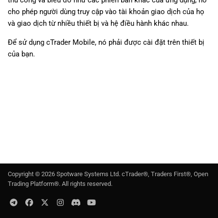
thủ công và biểu đồ như các phiên bản khác của ứng dụng, nó
g
日本語
cho phép người dùng truy cập vào tài khoản giao dịch của họ
và giao dịch từ nhiều thiết bị và hệ điều hành khác nhau.
s
Deutsch
e
Để sử dụng cTrader Mobile, nó phải được cài đặt trên thiết bị
Français
của bạn.
a
Italiano
r
Polski
c
Русский
h
Türkçe
Copyright ©
2026
Spotware Systems Ltd
. cTrader®, Traders First®, Open
Trading Platform®. All rights reserved.