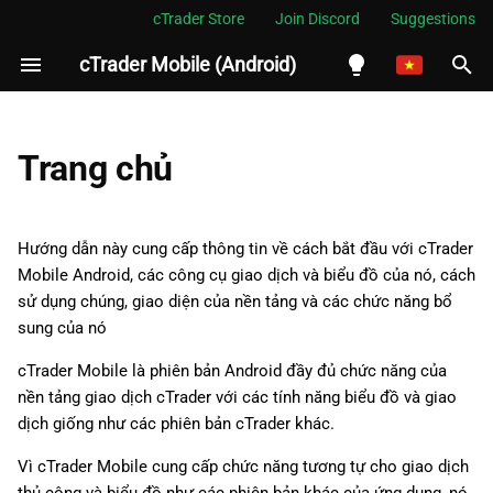
cTrader Store
Join Discord
Suggestions
cTrader Mobile (Android)
I
n
English
i
Español
Trang chủ
t
Português
i
العربية
Hướng dẫn này cung cấp thông tin về cách bắt đầu với cTrader
a
Mobile Android, các công cụ giao dịch và biểu đồ của nó, cách
Indonesia
sử dụng chúng, giao diện của nền tảng và các chức năng bổ
l
Melayu
sung của nó
i
ไทย
cTrader Mobile là phiên bản Android đầy đủ chức năng của
z
Tiếng Việt
nền tảng giao dịch cTrader với các tính năng biểu đồ và giao
dịch giống như các phiên bản cTrader khác.
i
한국어
Vì cTrader Mobile cung cấp chức năng tương tự cho giao dịch
n
中文