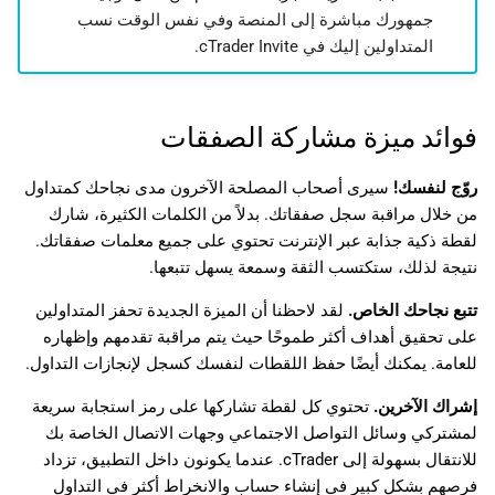
جمهورك مباشرة إلى المنصة وفي نفس الوقت نسب
المتداولين إليك في cTrader Invite.
فوائد ميزة مشاركة الصفقات
روّج لنفسك!
سيرى أصحاب المصلحة الآخرون مدى نجاحك كمتداول
من خلال مراقبة سجل صفقاتك. بدلاً من الكلمات الكثيرة، شارك
لقطة ذكية جذابة عبر الإنترنت تحتوي على جميع معلمات صفقاتك.
نتيجة لذلك، ستكتسب الثقة وسمعة يسهل تتبعها.
تتبع نجاحك الخاص.
لقد لاحظنا أن الميزة الجديدة تحفز المتداولين
على تحقيق أهداف أكثر طموحًا حيث يتم مراقبة تقدمهم وإظهاره
للعامة. يمكنك أيضًا حفظ اللقطات لنفسك كسجل لإنجازات التداول.
إشراك الآخرين.
تحتوي كل لقطة تشاركها على رمز استجابة سريعة
لمشتركي وسائل التواصل الاجتماعي وجهات الاتصال الخاصة بك
للانتقال بسهولة إلى cTrader. عندما يكونون داخل التطبيق، تزداد
فرصهم بشكل كبير في إنشاء حساب والانخراط أكثر في التداول