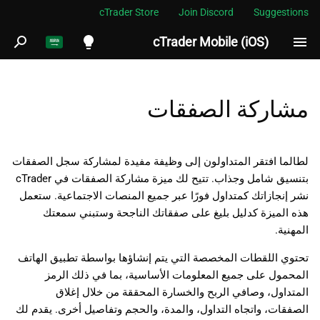
cTrader Store
Join Discord
Suggestions
cTrader Mobile (iOS)
ب
د
English
فوائد ميزة مشاركة الصفقات
ء
Español
مشاركة الصفقات
ا
Português
مكونات لقطة مشاركة الصفقة
ل
العربية
لطالما افتقر المتداولون إلى وظيفة مفيدة لمشاركة سجل الصفقات
كيفية مشاركة لقطة مع
ب
Indonesia
بتنسيق شامل وجذاب. تتيح لك ميزة مشاركة الصفقات في cTrader
الصفقات
نشر إنجازاتك كمتداول فورًا عبر جميع المنصات الاجتماعية. ستعمل
ح
Melayu
هذه الميزة كدليل بليغ على صفقاتك الناجحة وستبني سمعتك
ث
المهنية.
ไทย
Tiếng Việt
تحتوي اللقطات المخصصة التي يتم إنشاؤها بواسطة تطبيق الهاتف
المحمول على جميع المعلومات الأساسية، بما في ذلك الرمز
한국어
المتداول، وصافي الربح والخسارة المحققة من خلال إغلاق
中文
الصفقات، واتجاه التداول، والمدة، والحجم وتفاصيل أخرى. يقدم لك