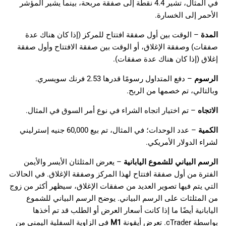
في المثال، تشير 4.4 نقطة إلى صفقة مربحة، بينما يشير المؤشر
الأحمر إلى الخسارة.
المدة
– الوقت بين أول صفقة افتتاح للمركز (إذا كان هناك عدة
صفقات) وصفقة الإغلاق، أو الوقت بين صفقة الافتتاح وأول صفقة
إغلاق (إذا كان هناك عدة صفقات).
الرسوم
– دفع المتداول رسومًا قدرها 2.53 فرنك سويسري.
وبالتالي، تم خصمها من الربح.
الاتجاه
– تم اختيار اتجاه الشراء في نوع أمر السوق في المثال.
الكمية
– عدد الوحدات؛ في المثال، تم بيع 60,000 جنيه إسترليني
لشراء الدولار الأمريكي.
الرسم البياني للشموع اليابانية
– يعرض المثلثان الأيسر والأيمن
الفترة من أول صفقة افتتاح لهذا المركز وصفقة الإغلاق. في الحالات
التي يتم فيها تصوير العديد من صفقات الإغلاق، سيظهر أكثر من زوج
من المثلثات على الرسم البياني. يوضح الرسم البياني للشموع
اليابانية أيضًا ما إذا كانت أسعار العرض أو الطلب قد تم أخذها
بواسطة cTrader. تعرض أيقونة
M1
في الزاوية السفلية اليمنى من