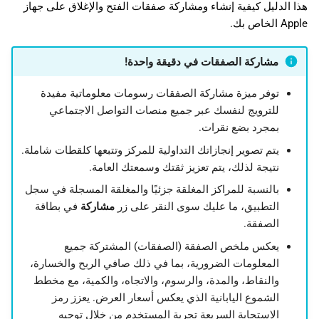
هذا الدليل كيفية إنشاء ومشاركة صفقات الفتح والإغلاق على جهاز
日本語
Apple الخاص بك.
Deutsch
مشاركة الصفقات في دقيقة واحدة!
Français
Italiano
توفر ميزة مشاركة الصفقات رسومات معلوماتية مفيدة
للترويج لنفسك عبر جميع منصات التواصل الاجتماعي
Polski
بمجرد بضع نقرات.
Русский
يتم تصوير إنجازاتك التداولية للمركز وتتبعها كلقطات شاملة.
Türkçe
نتيجة لذلك، يتم تعزيز ثقتك وسمعتك العامة.
بالنسبة للمراكز المغلقة جزئيًا والمغلقة المسجلة في سجل
التطبيق، ما عليك سوى النقر على زر
مشاركة
في بطاقة
الصفقة.
يعكس ملخص الصفقة (الصفقات) المشتركة جميع
المعلومات الضرورية، بما في ذلك صافي الربح والخسارة،
والنقاط، والمدة، والرسوم، والاتجاه، والكمية، مع مخطط
الشموع اليابانية الذي يعكس أسعار العرض. يعزز رمز
الاستجابة السريعة تجربة المستخدم من خلال توجيه