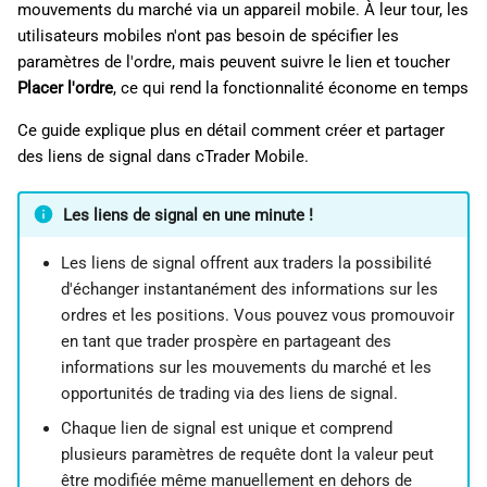
mouvements du marché via un appareil mobile. À leur tour, les
i
日本語
utilisateurs mobiles n'ont pas besoin de spécifier les
o
Deutsch
paramètres de l'ordre, mais peuvent suivre le lien et toucher
Placer l'ordre
, ce qui rend la fonctionnalité économe en temps
n
Français
Ce guide explique plus en détail comment créer et partager
d
Italiano
des liens de signal dans cTrader Mobile.
e
Polski
l
Les liens de signal en une minute !
Русский
a
Türkçe
Les liens de signal offrent aux traders la possibilité
d'échanger instantanément des informations sur les
r
ordres et les positions. Vous pouvez vous promouvoir
e
en tant que trader prospère en partageant des
informations sur les mouvements du marché et les
c
opportunités de trading via des liens de signal.
h
Chaque lien de signal est unique et comprend
e
plusieurs paramètres de requête dont la valeur peut
être modifiée même manuellement en dehors de
r