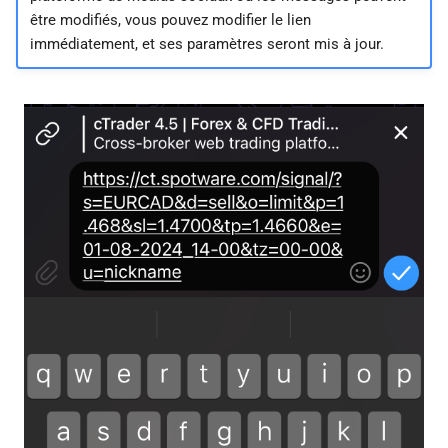
être modifiés, vous pouvez modifier le lien
immédiatement, et ses paramètres seront mis à jour.