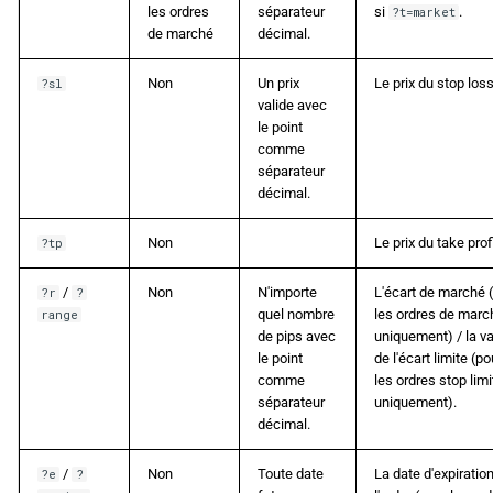
les ordres
séparateur
si
.
?t=market
de marché
décimal.
Non
Un prix
Le prix du stop loss
?sl
valide avec
le point
comme
séparateur
décimal.
Non
Le prix du take profi
?tp
/
Non
N'importe
L'écart de marché 
?r
?
quel nombre
les ordres de marc
range
de pips avec
uniquement) / la va
le point
de l'écart limite (po
comme
les ordres stop limi
séparateur
uniquement).
décimal.
/
Non
Toute date
La date d'expiratio
?e
?