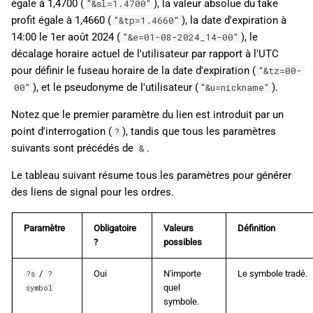
égale à 1,4700 (
), la valeur absolue du take
"&sl=1.4700"
profit égale à 1,4660 (
), la date d'expiration à
"&tp=1.4660"
14:00 le 1er août 2024 (
), le
"&e=01-08-2024_14-00"
décalage horaire actuel de l'utilisateur par rapport à l'UTC
pour définir le fuseau horaire de la date d'expiration (
"&tz=00-
), et le pseudonyme de l'utilisateur (
).
00"
"&u=nickname"
Notez que le premier paramètre du lien est introduit par un
point d'interrogation (
), tandis que tous les paramètres
?
suivants sont précédés de
.
&
Le tableau suivant résume tous les paramètres pour générer
des liens de signal pour les ordres.
Paramètre
Obligatoire
Valeurs
Définition
?
possibles
/
Oui
N'importe
Le symbole tradé.
?s
?
quel
symbol
symbole.