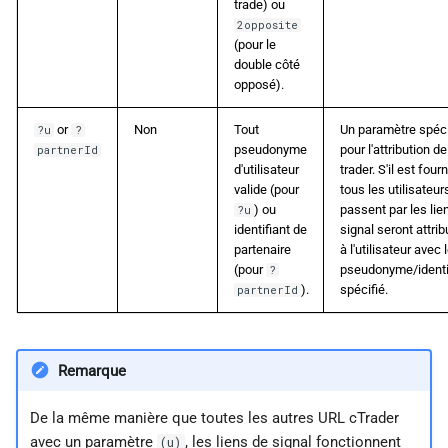
trade) ou
2opposite
(pour le
double côté
opposé).
or
Non
Tout
Un paramètre spéci
?u
?
pseudonyme
pour l'attribution de
partnerId
d'utilisateur
trader. S'il est fourn
valide (pour
tous les utilisateur
) ou
passent par les lie
?u
identifiant de
signal seront attri
partenaire
à l'utilisateur avec 
(pour
pseudonyme/identi
?
).
spécifié.
partnerId
Remarque
De la même manière que toutes les autres URL cTrader
avec un paramètre
, les liens de signal fonctionnent
(u)