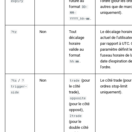
future au
l'ordre (pour les or
expiry
format
autres que de mar
DD-
uniquement).
MM-
.
YYYY_hh-mm
Non
Tout
Le décalage horair
?tz
décalage
actuel de l'utilisate
horaire
par rapport à UTC. 
valide au
paramètre définit l
format
fuseau horaire de l
.
date d'expiration d
hh:mm
l'ordre.
/
Non
(pour
Le côté trade (pour
?ts
?
trade
le côté
ordres stop-limit
trigger-
trade),
uniquement).
side
opposite
(pour le côté
opposé),
2trade
(pour le
double côté