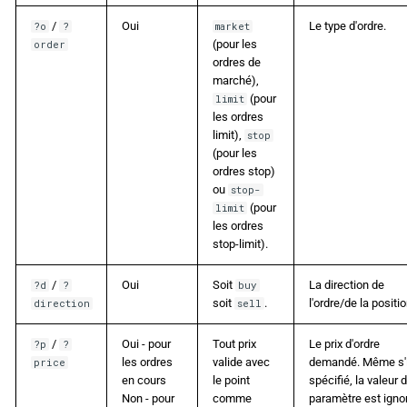
/
Oui
Le type d'ordre.
?o
?
market
(pour les
order
ordres de
marché),
(pour
limit
les ordres
limit),
stop
(pour les
ordres stop)
ou
stop-
(pour
limit
les ordres
stop-limit).
/
Oui
Soit
La direction de
?d
?
buy
soit
.
l'ordre/de la positio
direction
sell
/
Oui - pour
Tout prix
Le prix d'ordre
?p
?
les ordres
valide avec
demandé. Même s'i
price
en cours
le point
spécifié, la valeur 
Non - pour
comme
paramètre est igno