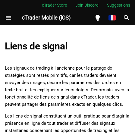
cTrader Store
Join Discord
Suggestions
cTrader Mobile (iOS)
I
n
English
Avantages des liens de signal
i
Español
Liens de signal
t
Português
Ce que font les liens de signal
i
العربية
Les signaux de trading à l'ancienne pour le partage de
Comment les liens de signal
a
stratégies sont restés primitifs, car les traders devaient
Indonesia
sont structurés
envoyer des images, décrire les paramètres des ordres en
l
Melayu
texte brut et les expliquer sur leurs doigts. Désormais, avec la
Comment générer et copier
i
fonctionnalité de liens de signal dans cTrader, les traders
ไทย
un lien de signal
peuvent partager des paramètres exacts en quelques clics.
s
Tiếng Việt
Comment modifier les liens
Les liens de signal constituent un outil pratique pour élargir la
a
한국어
de signal en dehors de
présence en ligne de tout trader et diffuser des signaux
t
cTrader
中文
instantanés concernant les opportunités de trading et les