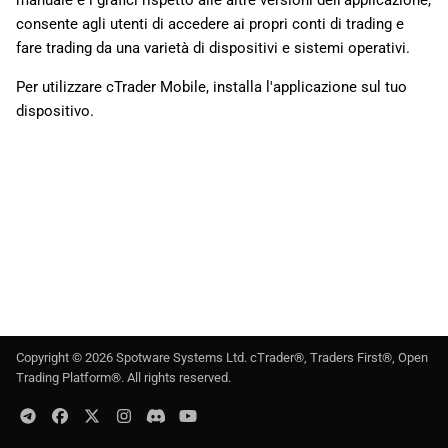
manuale e i grafici rispetto alle altre versioni dell'applicazione,
l
日本語
consente agli utenti di accedere ai propri conti di trading e
fare trading da una varietà di dispositivi e sistemi operativi.
a
Deutsch
r
Per utilizzare cTrader Mobile, installa l'applicazione sul tuo
Français
dispositivo.
i
Italiano
c
Polski
e
Русский
r
Türkçe
c
a
Copyright ©
2026
Spotware Systems Ltd
. cTrader®, Traders First®, Open
Trading Platform®. All rights reserved.