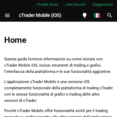
cTrader Store
Join Discord
Suggestions
cTrader Mobile (iOS)
I
n
English
i
Español
Home
z
Português
i
العربية
Questa guida fornisce informazioni su come iniziare con
a
cTrader Mobile iOS, inclusi strumenti di trading e grafici,
Indonesia
l'interfaccia della piattaforma e le sue funzionalità aggiuntive.
l
Melayu
L'applicazione cTrader Mobile è una versione iOS
i
ไทย
completamente funzionale della piattaforma di trading cTrader
z
Tiếng Việt
con le stesse funzionalità di grafici e trading delle altre
versioni di cTrader.
z
한국어
Poiché cTrader Mobile offre funzionalità simili per il trading
a
中文