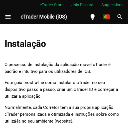
cTrader Store
Join Discord
Suggestions
cTrader Mobile (iOS)
I
n
English
Requisitos mínimos
i
Español
Instalação
c
Português
Instalar o cTrader Mobile iOS
i
العربية
O processo de instalação da aplicação móvel cTrader é
a
padrão e intuitivo para os utilizadores de iOS.
Indonesia
l
Melayu
Este guia mostra-lhe como instalar o cTrader no seu
dispositivo passo a passo, criar um cTrader ID e começar a
i
ไทย
utilizar a aplicação.
z
Tiếng Việt
Normalmente, cada Corretor tem a sua própria aplicação
a
한국어
cTrader personalizada e otimizada e instruções sobre como
utilizá-la no seu ambiente (website).
n
中文