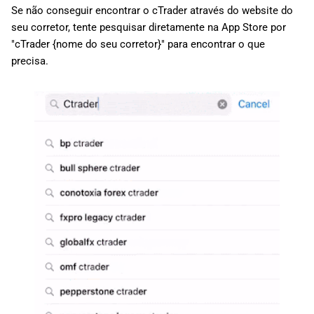
d
Se não conseguir encontrar o cTrader através do website do
日本語
seu corretor, tente pesquisar diretamente na App Store por
o
Deutsch
"cTrader {nome do seu corretor}" para encontrar o que
a
precisa.
Français
p
Italiano
e
Polski
s
Русский
q
Türkçe
u
i
s
a