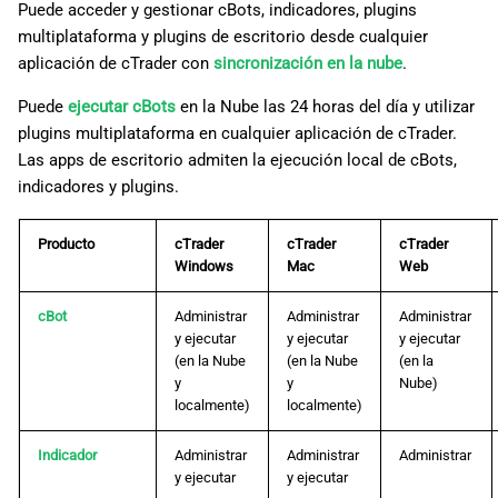
Puede acceder y gestionar cBots, indicadores, plugins
multiplataforma y plugins de escritorio desde cualquier
aplicación de cTrader con
sincronización en la nube
.
Puede
ejecutar cBots
en la Nube las 24 horas del día y utilizar
plugins multiplataforma en cualquier aplicación de cTrader.
Las apps de escritorio admiten la ejecución local de cBots,
indicadores y plugins.
Producto
cTrader
cTrader
cTrader
Windows
Mac
Web
cBot
Administrar
Administrar
Administrar
y ejecutar
y ejecutar
y ejecutar
(en la Nube
(en la Nube
(en la
y
y
Nube)
localmente)
localmente)
Indicador
Administrar
Administrar
Administrar
y ejecutar
y ejecutar