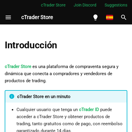
cTrader Store
Join Discord
Suggestions
cTrader Store
I
n
English
Tipos de productos
i
Español
Introducción
c
Português
Productos gratuitos y de
pago
i
العربية
cTrader Store
es una plataforma de compraventa segura y
a
dinámica que conecta a compradores y vendedores de
Indonesia
Rendimiento de los productos
productos de trading.
l
Melayu
i
ไทย
cTrader Store en un minuto
z
Tiếng Việt
Cualquier usuario que tenga un
cTrader ID
puede
a
한국어
acceder a cTrader Store y obtener productos de
trading, tanto gratuitos como de pago, con reembolso
n
中文
garantizado durante 14 días.