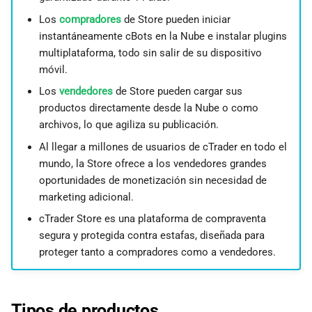
d
日本語
Los
compradores
de Store pueden iniciar
o
instantáneamente cBots en la Nube e instalar plugins
Deutsch
multiplataforma, todo sin salir de su dispositivo
b
Français
móvil.
ú
Italiano
Los
vendedores
de Store pueden cargar sus
productos directamente desde la Nube o como
s
Polski
archivos, lo que agiliza su publicación.
q
Русский
Al llegar a millones de usuarios de cTrader en todo el
u
Türkçe
mundo, la Store ofrece a los vendedores grandes
oportunidades de monetización sin necesidad de
e
marketing adicional.
d
cTrader Store es una plataforma de compraventa
segura y protegida contra estafas, diseñada para
a
proteger tanto a compradores como a vendedores.
Tipos de productos