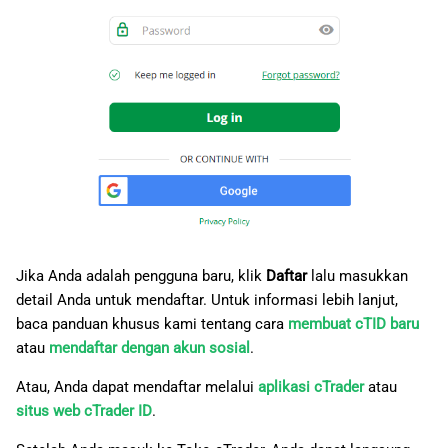
a
日本語
n
Deutsch
p
Français
e
Italiano
n
Polski
c
Русский
a
Türkçe
r
Jika Anda adalah pengguna baru, klik
Daftar
lalu masukkan
detail Anda untuk mendaftar. Untuk informasi lebih lanjut,
i
baca panduan khusus kami tentang cara
membuat cTID baru
a
atau
mendaftar dengan akun sosial
.
n
Atau, Anda dapat mendaftar melalui
aplikasi cTrader
atau
situs web cTrader ID
.