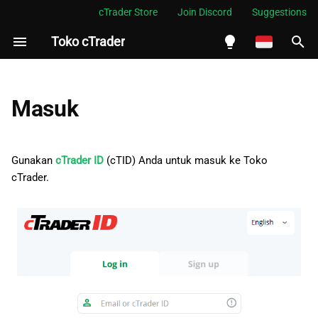
cTrader Store
Join Discord
Suggestions
Toko cTrader
M
e
English
m
Español
Masuk
p
Português
e
العربية
Gunakan
cTrader ID
(cTID) Anda untuk masuk ke Toko
r
cTrader.
Indonesia
s
Melayu
i
ไทย
a
Tiếng Việt
p
한국어
k
中文