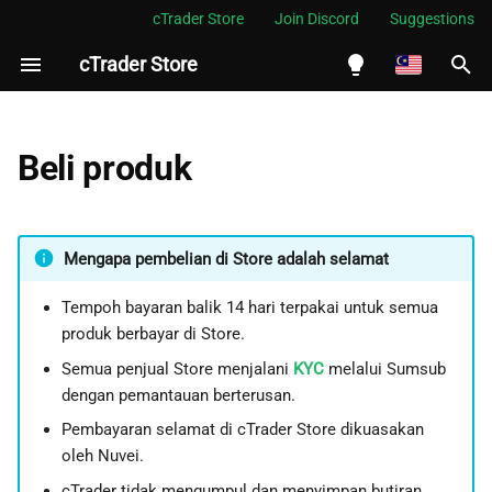
cTrader Store
Join Discord
Suggestions
cTrader Store
S
i
English
Versi percubaan
a
Español
Beli produk
p
Português
Versi produk
c
العربية
Produk percuma
Mengapa pembelian di Store adalah selamat
a
Indonesia
Tempoh bayaran balik 14 hari terpakai untuk semua
r
Melayu
produk berbayar di Store.
i
ไทย
Semua penjual Store menjalani
KYC
melalui Sumsub
a
Tiếng Việt
dengan pemantauan berterusan.
n
Pembayaran selamat di cTrader Store dikuasakan
한국어
oleh Nuvei.
中文
cTrader tidak mengumpul dan menyimpan butiran