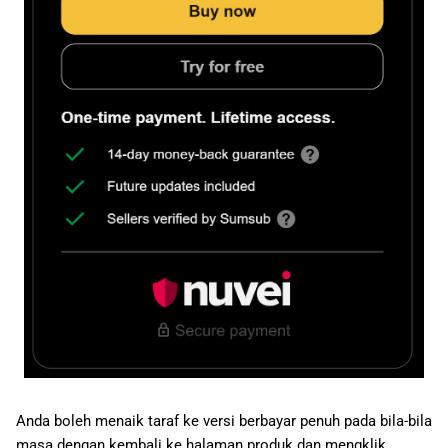
Anda boleh menaik taraf ke versi berbayar penuh pada bila-bila
masa dengan kembali ke halaman produk dan mengklik