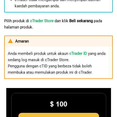
日本語
kaedah pembayaran anda.
Deutsch
Pilih produk di
cTrader Store
dan klik
Beli sekarang
pada
Français
halaman produk.
Italiano
Amaran
Polski
Русский
Anda membeli produk untuk akaun
cTrader ID
yang anda
sedang log masuk di cTrader Store.
Türkçe
Pengguna dengan cTID yang berbeza tidak boleh
membuka atau memulakan produk ini di cTrader.