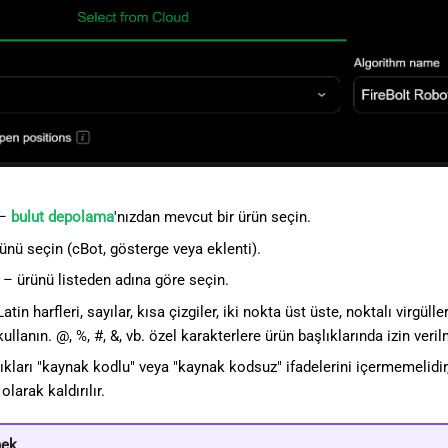
–
bulut depolama
'nızdan mevcut bir ürün seçin.
ünü seçin (cBot, gösterge veya eklenti).
– ürünü listeden adına göre seçin.
atin harfleri, sayılar, kısa çizgiler, iki nokta üst üste, noktalı virgül
ullanın. @, %, #, &, vb. özel karakterlere ürün başlıklarında izin veri
ıkları "kaynak kodlu" veya "kaynak kodsuz" ifadelerini içermemelid
larak kaldırılır.
nek