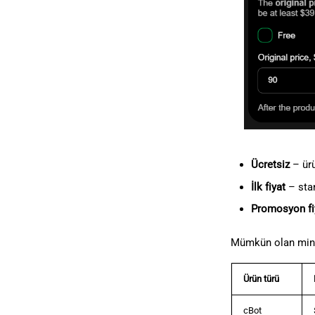
Ücretsiz
– ürü
İlk fiyat
– stan
Promosyon fi
Mümkün olan minim
Ürün türü
cBot