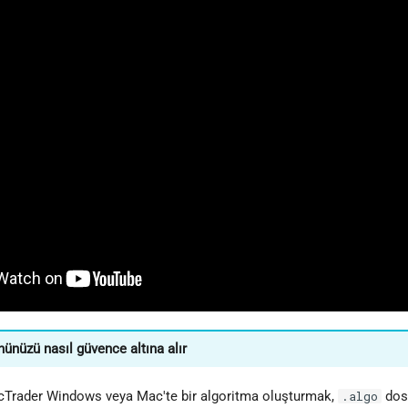
nünüzü nasıl güvence altına alır
 cTrader Windows veya Mac'te bir algoritma oluşturmak,
dosy
.algo