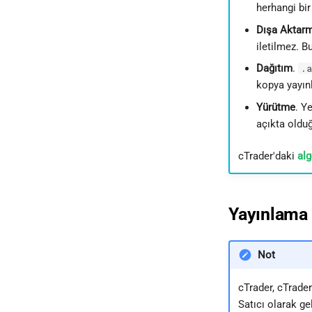
herhangi bi
Dışa Aktar
iletilmez. 
Dağıtım
.
.a
kopya yayınl
Yürütme
. Y
açıkta olduğ
cTrader'daki
alg
Yayınlama 
Not
cTrader, cTrader
Satıcı olarak ge