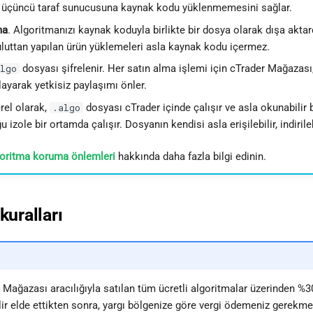
r üçüncü taraf sunucusuna kaynak kodu yüklenmemesini sağlar.
ma
. Algoritmanızı kaynak koduyla birlikte bir dosya olarak dışa akta
Buluttan yapılan ürün yüklemeleri asla kaynak kodu içermez.
dosyası şifrelenir. Her satın alma işlemi için cTrader Mağazası,
lgo
ayarak yetkisiz paylaşımı önler.
erel olarak,
dosyası cTrader içinde çalışır ve asla okunabilir bi
.algo
u izole bir ortamda çalışır. Dosyanın kendisi asla erişilebilir, indirile
oritma koruma önlemleri
hakkında daha fazla bilgi edinin.
kuralları
 Mağazası aracılığıyla satılan tüm ücretli algoritmalar üzerinden %3
lir elde ettikten sonra, yargı bölgenize göre vergi ödemeniz gerekme