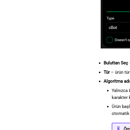
Buluttan Seç
Tür
– ürün tür
Algoritma adı
Yalnızca L
karakter k
Ürün başl
otomatik o
Ör