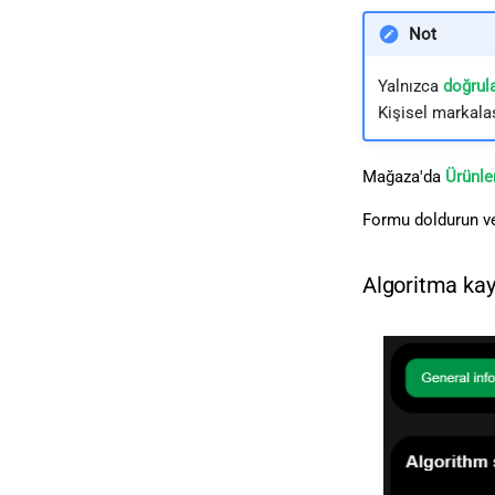
Not
Yalnızca
doğrul
Kişisel markala
Mağaza'da
Ürünle
Formu doldurun 
Algoritma ka