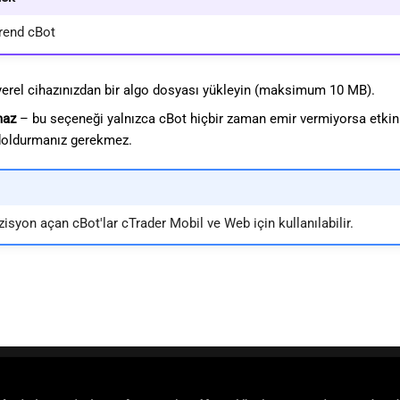
rend cBot
erel cihazınızdan bir algo dosyası yükleyin (maksimum 10 MB).
maz
– bu seçeneği yalnızca cBot hiçbir zaman emir vermiyorsa etkin
oldurmanız gerekmez.
zisyon açan cBot'lar cTrader Mobil ve Web için kullanılabilir.