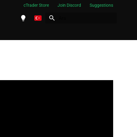
cTrader Store
Join Discord
Suggestions
Arama başlatılıyor
English
Español
Português
العربية
Indonesia
Melayu
ไทย
Tiếng Việt
한국어
中文