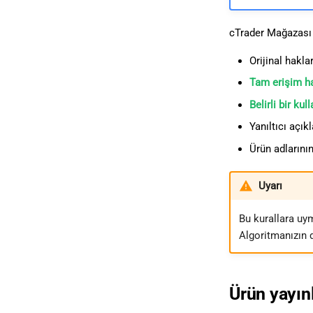
cTrader Mağazası g
Orijinal hakl
Tam erişim ha
Belirli bir kul
Yanıltıcı açık
Ürün adlarını
Uyarı
Bu kurallara uy
Algoritmanızın 
Ürün yayın