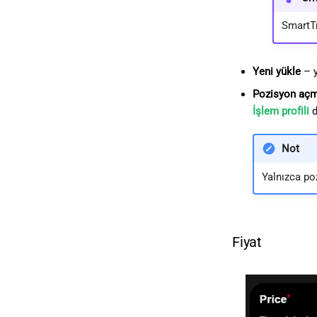
SmartT
Yeni yükle
– y
Pozisyon aç
İşlem profili
d
Not
Yalnızca po
Fiyat