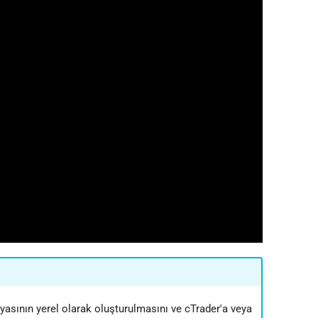
日本語
Deutsch
Français
Italiano
Polski
Русский
Türkçe
asının yerel olarak oluşturulmasını ve cTrader'a veya