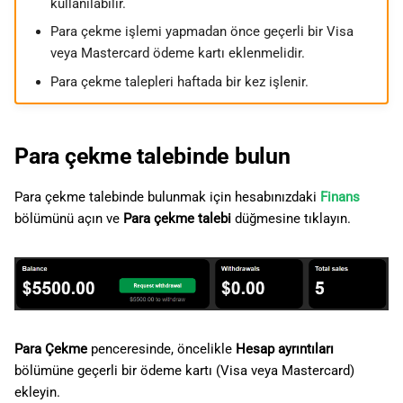
kullanılabilir.
ı
日本語
Para çekme işlemi yapmadan önce geçerli bir Visa
l
Deutsch
veya Mastercard ödeme kartı eklenmelidir.
ı
Français
Para çekme talepleri haftada bir kez işlenir.
y
Italiano
o
Polski
Para çekme talebinde bulun
r
Русский
Para çekme talebinde bulunmak için hesabınızdaki
Finans
Türkçe
bölümünü açın ve
Para çekme talebi
düğmesine tıklayın.
Para Çekme
penceresinde, öncelikle
Hesap ayrıntıları
bölümüne geçerli bir ödeme kartı (Visa veya Mastercard)
ekleyin.