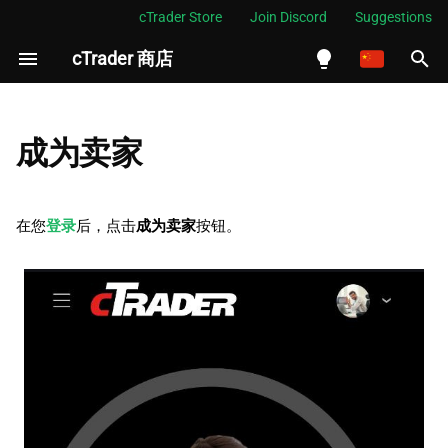
cTrader Store
Join Discord
Suggestions
cTrader 商店
正
在
English
KYC 验证
初
Español
成为卖家
始
Português
验证结果
化
العربية
在您
登录
后，点击
成为卖家
按钮。
搜
Indonesia
索
Melayu
引
ไทย
擎
Tiếng Việt
한국어
中文