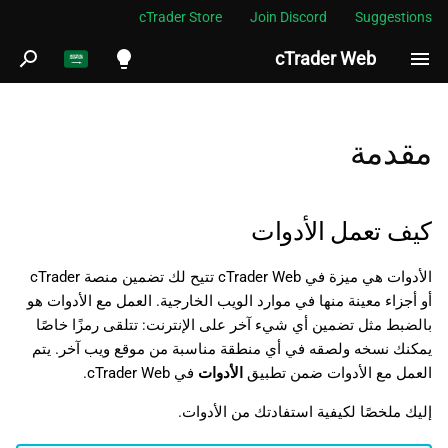
cTrader Store
Join Discord
Suggestions
cTrader Web
ب
د
English
كيف تعمل الأدوات
ء
Español
مقدمة
ا
Português
أنواع الأدوات
ل
العربية
كيف تعمل الأدوات
ب
Indonesia
الأدوات هي ميزة في cTrader Web تتيح لك تضمين منصة cTrader
ح
Melayu
أو أجزاء معينة منها في موارد الويب الخارجية. العمل مع الأدوات هو
ث
ไทย
بالضبط مثل تضمين أي شيء آخر على الإنترنت: تتلقى رمزًا خاصًا
يمكنك نسخه ولصقه في أي منطقة مناسبة من موقع ويب آخر. يتم
Tiếng Việt
العمل مع الأدوات ضمن تطبيق
الأدوات
في cTrader Web.
한국어
إليك ملخصًا لكيفية استفادتك من الأدوات.
中文