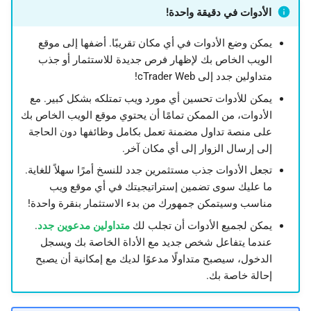
الأدوات في دقيقة واحدة!
日本語
Deutsch
يمكن وضع الأدوات في أي مكان تقريبًا. أضفها إلى موقع
الويب الخاص بك لإظهار فرص جديدة للاستثمار أو جذب
Français
متداولين جدد إلى cTrader Web!
Italiano
يمكن للأدوات تحسين أي مورد ويب تمتلكه بشكل كبير. مع
Polski
الأدوات، من الممكن تمامًا أن يحتوي موقع الويب الخاص بك
على منصة تداول مضمنة تعمل بكامل وظائفها دون الحاجة
Русский
إلى إرسال الزوار إلى أي مكان آخر.
Türkçe
تجعل الأدوات جذب مستثمرين جدد للنسخ أمرًا سهلاً للغاية.
ما عليك سوى تضمين إستراتيجيتك في أي موقع ويب
مناسب وسيتمكن جمهورك من بدء الاستثمار بنقرة واحدة!
يمكن لجميع الأدوات أن تجلب لك
متداولين مدعوين جدد
.
عندما يتفاعل شخص جديد مع الأداة الخاصة بك ويسجل
الدخول، سيصبح متداولًا مدعوًا لديك مع إمكانية أن يصبح
إحالة خاصة بك.