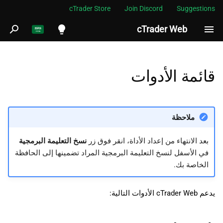
cTrader Store
Join Discord
Suggestions
cTrader Web
ب
د
English
cTrader Web
ء
Español
قائمة الأدوات
ا
Português
Market Watch
ل
العربية
إستراتيجياتك
ملاحظة
ب
Indonesia
إستراتيجية واحدة
بعد الانتهاء من إعداد الأداة، انقر فوق زر
نسخ التعليمة البرمجية
ح
Melayu
في الأسفل لنسخ التعليمة البرمجية المراد تضمينها إلى الحافظة
ث
ไทย
الخاصة بك.
الإستراتيجيات المتعددة
Tiếng Việt
الرسم البياني للسوق
يدعم cTrader Web الأدوات التالية:
한국어
中文