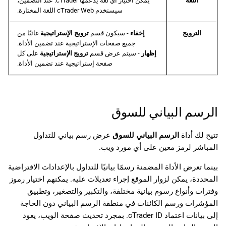
اللغة
يمكن اختيار أي لغة يدعمها cTrader. عند التضمين،
سيستخدم cTrader Web اللغة المختارة.
الترويج
إخفاء
- سيكون قسم
ترويج الإستراتيجية
غائبًا من
جميع صفحات الإستراتيجية عند تضمين الأداة.
إظهار
- سيتم عرض قسم
ترويج الإستراتيجية
على كل
صفحة إستراتيجية عند تضمين الأداة.
الرسم البياني للسوق
تتيح لك أداة
الرسم البياني للسوق
عرض رسم بياني للتداول
المباشر لرمز معين على أي مورد ويب.
بينما تعرض الأداة المضمنة رسمًا بيانيًا للتداول بالإعدادات الافتراضية
المحددة، يمكن لزوار الموقع إجراء تعديلات عليه. يمكنهم اختيار رموز
وفترات وأنواع رسوم بيانية مختلفة، والتكبير والتصغير، وتطبيق
المؤشرات ورسم الكائنات في منطقة الرسم البياني دون الحاجة
إلى بيانات اعتماد cTrader ID. بمجرد تحديث صفحة الويب، يعود