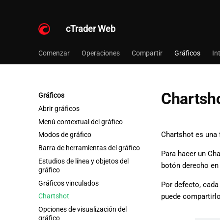
cTrader Web
Comenzar
Operaciones
Compartir
Gráficos
In
Chartsh
Gráficos
Abrir gráficos
Menú contextual del gráfico
Chartshot es una f
Modos de gráfico
Barra de herramientas del gráfico
Para hacer un Cha
Estudios de línea y objetos del
botón derecho en 
gráfico
Gráficos vinculados
Por defecto, cada
puede compartirlo
Chartshot
Opciones de visualización del
gráfico