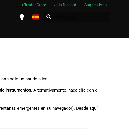
cTrader Store
Join Discord
Suggestions
Inicializando búsqueda
English
Español
Português
العربية
Indonesia
 con solo un par de clics.
Melayu
 de Instrumentos
. Alternativamente, haga clic con el
ไทย
Tiếng Việt
 ventanas emergentes en su navegador). Desde aquí,
한국어
中文