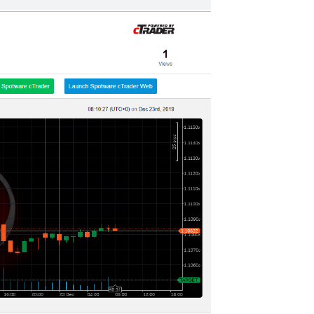
日本語
Deutsch
Français
Italiano
Polski
Русский
Türkçe