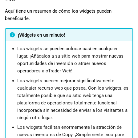
d
日本語
Aquí tiene un resumen de cómo los widgets pueden
o
Deutsch
beneficiarle.
b
Français
¡Widgets en un minuto!
ú
Italiano
Los widgets se pueden colocar casi en cualquier
s
Polski
lugar. ¡Añádalos a su sitio web para mostrar nuevas
q
Русский
oportunidades de inversión o atraer nuevos
operadores a cTrader Web!
u
Türkçe
Los widgets pueden mejorar significativamente
e
cualquier recurso web que posea. Con los widgets, es
d
totalmente posible que su sitio web tenga una
plataforma de operaciones totalmente funcional
a
incorporada sin necesidad de enviar a los visitantes a
ningún otro lugar.
Los widgets facilitan enormemente la atracción de
nuevos inversores de Copy. ¡Simplemente incorpore