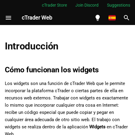
cTrader Store
Join Discord
Suggestions
cTrader Web
I
n
English
Cómo funcionan los widgets
i
Español
Introducción
c
Português
Tipos de widgets
i
العربية
Cómo funcionan los widgets
a
Indonesia
Los widgets son una función de cTrader Web que le permite
l
Melayu
incorporar la plataforma cTrader o ciertas partes de ella en
i
ไทย
recursos web externos. Trabajar con widgets es exactamente
lo mismo que incorporar cualquier otra cosa en Internet:
z
Tiếng Việt
recibe un código especial que puede copiar y pegar en
a
한국어
cualquier área adecuada de otro sitio web. El trabajo con
widgets se realiza dentro de la aplicación
Widgets
en cTrader
n
中文
Web.