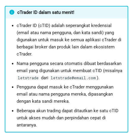
a
日本語
cTrader ID dalam satu menit!
n
Deutsch
cTrader ID (cTID) adalah seperangkat kredensial
p
Français
(email atau nama pengguna, dan kata sandi) yang
e
Italiano
digunakan untuk masuk ke semua aplikasi cTrader di
berbagai broker dan produk lain dalam ekosistem
n
Polski
cTrader.
c
Русский
Nama pengguna secara otomatis dibuat berdasarkan
a
Türkçe
email yang digunakan untuk membuat cTID (misalnya
dari
).
letstrade
letstrade@email.com
r
Pengguna dapat masuk ke cTrader menggunakan
i
email atau nama pengguna mereka, dipasangkan
a
dengan kata sandi mereka.
Beberapa akun trading dapat ditautkan ke satu cTID
n
untuk akses mudah dan perpindahan cepat di
antaranya.