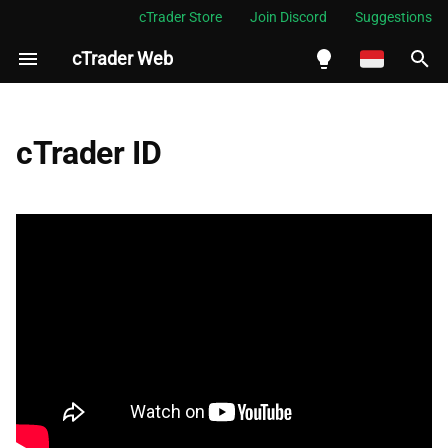
cTrader Store
Join Discord
Suggestions
cTrader Web
M
e
English
Masuk
m
Español
cTrader ID
p
Português
Buat cTID baru
e
العربية
cTID dan akun trading
r
Indonesia
Atur ulang kata sandi cTID
s
Melayu
i
ไทย
Atur cTID
a
Tiếng Việt
p
한국어
k
中文