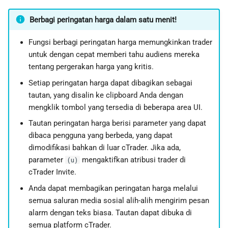
a
日本語
Berbagi peringatan harga dalam satu menit!
n
Deutsch
Fungsi berbagi peringatan harga memungkinkan trader
p
Français
untuk dengan cepat memberi tahu audiens mereka
e
Italiano
tentang pergerakan harga yang kritis.
n
Polski
Setiap peringatan harga dapat dibagikan sebagai
tautan, yang disalin ke clipboard Anda dengan
c
Русский
mengklik tombol yang tersedia di beberapa area UI.
a
Türkçe
Tautan peringatan harga berisi parameter yang dapat
dibaca pengguna yang berbeda, yang dapat
r
dimodifikasi bahkan di luar cTrader. Jika ada,
i
parameter
mengaktifkan atribusi trader di
(u)
cTrader Invite.
a
Anda dapat membagikan peringatan harga melalui
n
semua saluran media sosial alih-alih mengirim pesan
alarm dengan teks biasa. Tautan dapat dibuka di
semua platform cTrader.