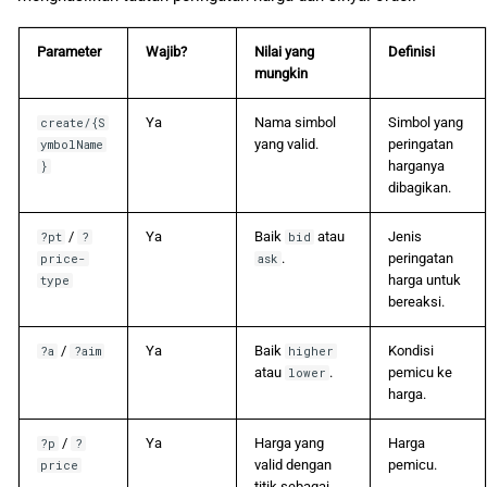
Parameter
Wajib?
Nilai yang
Definisi
mungkin
Ya
Nama simbol
Simbol yang
create/{S
yang valid.
peringatan
ymbolName
harganya
}
dibagikan.
/
Ya
Baik
atau
Jenis
?pt
?
bid
.
peringatan
price-
ask
harga untuk
type
bereaksi.
/
Ya
Baik
Kondisi
?a
?aim
higher
atau
.
pemicu ke
lower
harga.
/
Ya
Harga yang
Harga
?p
?
valid dengan
pemicu.
price
titik sebagai