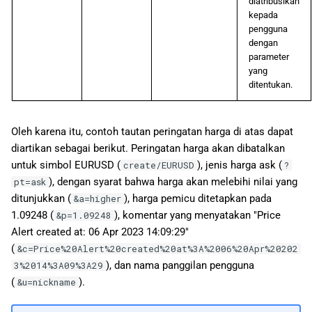
diatribusikan
kepada
pengguna
dengan
parameter
yang
ditentukan.
Oleh karena itu, contoh tautan peringatan harga di atas dapat
diartikan sebagai berikut. Peringatan harga akan dibatalkan
untuk simbol EURUSD (
), jenis harga ask (
create/EURUSD
?
), dengan syarat bahwa harga akan melebihi nilai yang
pt=ask
ditunjukkan (
), harga pemicu ditetapkan pada
&a=higher
1.09248 (
), komentar yang menyatakan "Price
&p=1.09248
Alert created at: 06 Apr 2023 14:09:29"
(
&c=Price%20Alert%20created%20at%3A%2006%20Apr%20202
), dan nama panggilan pengguna
3%2014%3A09%3A29
(
).
&u=nickname