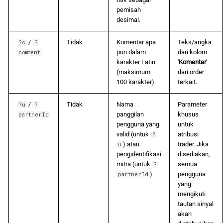
pemisah
desimal.
/
Tidak
Komentar apa
Teks/angka
?c
?
pun dalam
dari kolom
comment
karakter Latin
'
Komentar
'
(maksimum
dari order
100 karakter).
terkait.
/
Tidak
Nama
Parameter
?u
?
panggilan
khusus
partnerId
pengguna yang
untuk
valid (untuk
atribusi
?
) atau
trader. Jika
u
pengidentifikasi
disediakan,
mitra (untuk
semua
?
).
pengguna
partnerId
yang
mengikuti
tautan sinyal
akan