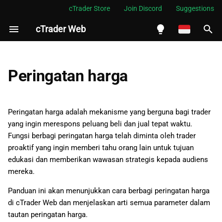
cTrader Store
Join Discord
Suggestions
cTrader Web
M
e
English
Cara berbagi peringatan
m
Español
Peringatan harga
harga
p
Português
Bagaimana struktur tautan
e
العربية
Peringatan harga adalah mekanisme yang berguna bagi trader
peringatan harga
r
yang ingin merespons peluang beli dan jual tepat waktu.
Indonesia
Fungsi berbagi peringatan harga telah diminta oleh trader
s
Melayu
proaktif yang ingin memberi tahu orang lain untuk tujuan
i
edukasi dan memberikan wawasan strategis kepada audiens
ไทย
mereka.
a
Tiếng Việt
Panduan ini akan menunjukkan cara berbagi peringatan harga
p
한국어
di cTrader Web dan menjelaskan arti semua parameter dalam
k
中文
tautan peringatan harga.