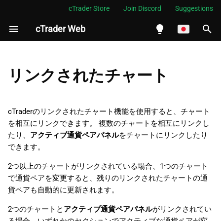
cTrader Store
Join Discord
Suggestions
cTrader Web
検
索
English
チャートのリンク
を
Español
リンクされたチャート
初
Português
期
العربية
cTraderのリンクされたチャート機能を使用すると、チャート
化
を相互にリンクできます。 複数のチャートを相互にリンクし
Indonesia
たり、
アクティブ通貨ペアパネル
をチャートにリンクしたり
Melayu
できます。
ไทย
2つ以上のチャートがリンクされている場合、1つのチャート
Tiếng Việt
で通貨ペアを変更すると、残りのリンクされたチャートの通
貨ペアも自動的に更新されます。
한국어
2つのチャートと
アクティブ通貨ペアパネル
がリンクされてい
中文