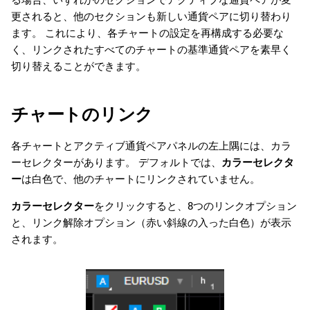
る場合、いずれかのセクションでアクティブな通貨ペアが変
日本語
更されると、他のセクションも新しい通貨ペアに切り替わり
ます。 これにより、各チャートの設定を再構成する必要な
Deutsch
く、リンクされたすべてのチャートの基準通貨ペアを素早く
Français
切り替えることができます。
Italiano
チャートのリンク
Polski
Русский
各チャートとアクティブ通貨ペアパネルの左上隅には、カラ
Türkçe
ーセレクターがあります。 デフォルトでは、
カラーセレクタ
ー
は白色で、他のチャートにリンクされていません。
カラーセレクター
をクリックすると、8つのリンクオプション
と、リンク解除オプション（赤い斜線の入った白色）が表示
されます。