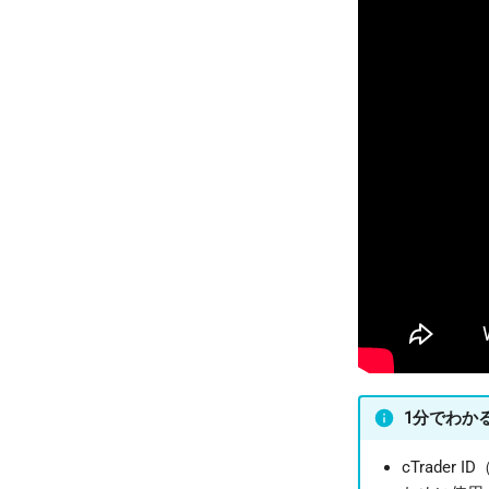
1分でわかるcT
cTrade