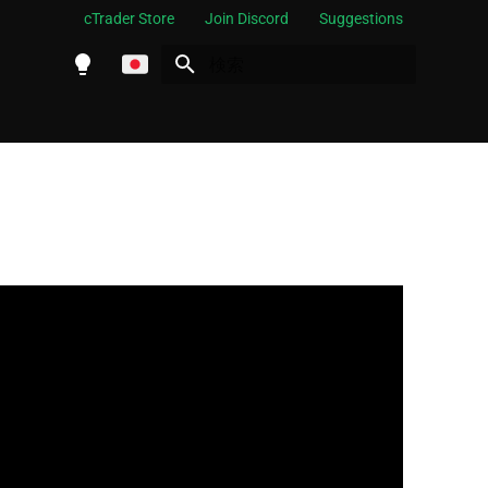
cTrader Store
Join Discord
Suggestions
検索を初期化
English
Español
Português
العربية
Indonesia
Melayu
ไทย
Tiếng Việt
한국어
中文