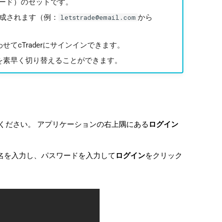
ード）のセットです。
生成されます（例：
から
letstrade@email.com
てcTraderにサインインできます。
間を素早く切り替えることができます。
してください。 アプリケーションの右上隅にある
ログイン
ザー名を入力し、パスワードを入力して
ログイン
をクリック