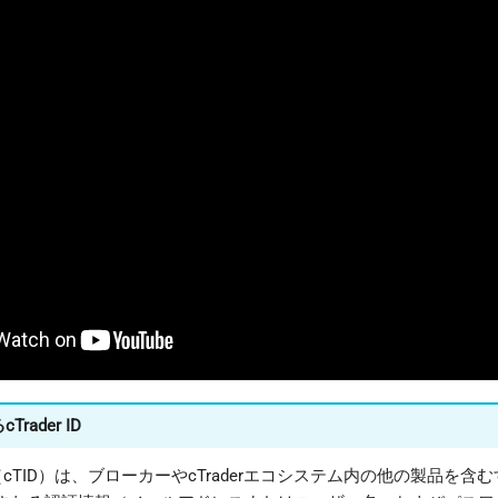
rader ID
r ID（cTID）は、ブローカーやcTraderエコシステム内の他の製品を