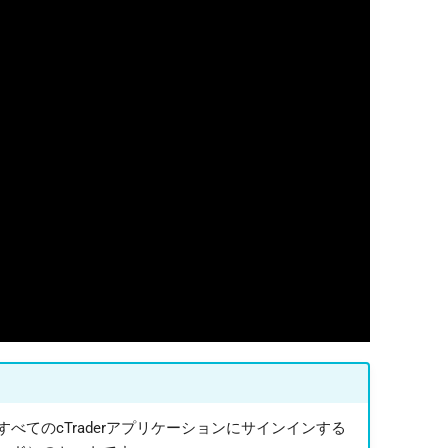
日本語
Deutsch
Français
Italiano
Polski
Русский
Türkçe
含むすべてのcTraderアプリケーションにサインインする