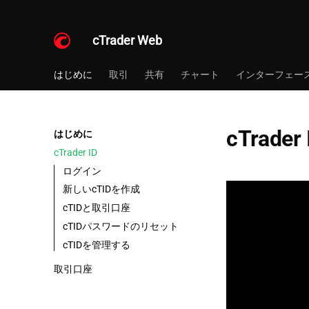
cTrader Web
はじめに
取引
共有
チャート
インターフェー
cTrader 
はじめに
cTrader ID
ログイン
新しいcTIDを作成
cTIDと取引口座
cTIDパスワードのリセット
cTIDを管理する
取引口座