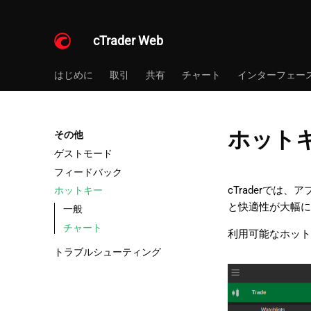
cTrader Web
はじめに
取引
共有
チャート
インターフェー
ホット
その他
ゲストモード
フィードバック
cTraderで
ホットキー
と快適性が大幅に
一般
チャート
利用可能なホット
トラブルシューティング