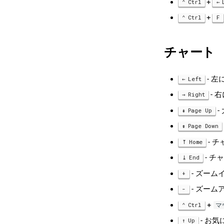
+
Ctrl
+
Ctrl
F
チャート
- 
Left
- 
Right
-
Page Up
Page Down
- 
Home
- チ
End
- ズームイ
+
- ズーム
-
+
Ctrl
マ
- お
Up