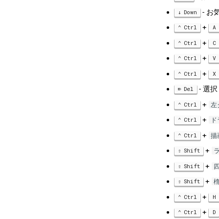
- 
Down
+
Ctrl
A
+
Ctrl
C
+
Ctrl
V
+
Ctrl
X
- 選
Del
+
Ctrl
左
+
Ctrl
ド
+
Ctrl
描
+
Shift
+
Shift
+
Shift
+
Ctrl
H
+
Ctrl
D