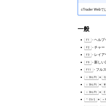
cTrader 
一般
- ヘル
F1
- チャ
F2
- レイ
F3
- 新し
F9
- フ
F11
+
Shift
Q
+
Shift
W
+
Shift
E
+
Ctrl