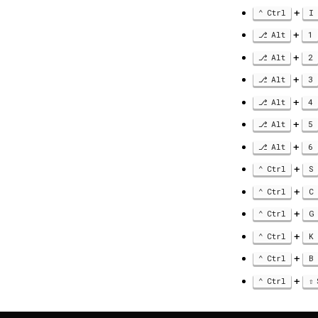
+
Ctrl
I
+
Alt
1
+
Alt
2
+
Alt
3
+
Alt
4
+
Alt
5
+
Alt
6
+
Ctrl
S
+
Ctrl
C
+
Ctrl
G
+
Ctrl
K
+
Ctrl
B
+
Ctrl