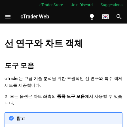
cTrader Store
Join Discord
Suggestions
cTrader Web
검
색
English
도구 모음
초
Español
선 연구와 차트 객체
기
Português
마우스 커서
화
العربية
도구 모음
십자선 커서
Indonesia
cTrader는 고급 기술 분석을 위한 포괄적인 선 연구와 특수 객체
시장 스냅샷
Melayu
세트를 제공합니다.
ไทย
선
이 모든 옵션은 차트 좌측의
종목 도구 모음
에서 사용할 수 있습
Tiếng Việt
니다.
선 관리
한국어
참고
연필
中文