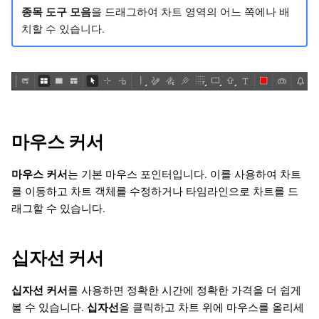
종목 도구 모음
을 드래그하여 차트 영역의 어느 쪽에나 배
日本語
등거리 채널
치할 수 있습니다.
Deutsch
앤드류 피치포크
Français
Italiano
피보나치 도구
Polski
피보나치 되돌림
마우스 커서
Русский
피보나치 팬
Türkçe
마우스 커서
는 기본 마우스 포인터입니다. 이를 사용하여 차트
를 이동하고 차트 객체를 수정하거나 타임라인으로 차트를 드
피보나치 확장
래그할 수 있습니다.
피보나치 객체 편집
십자선 커서
도형 객체
십자선 커서
를 사용하면 정확한 시간에 정확한 가격을 더 쉽게
마커
볼 수 있습니다.
십자선
을 클릭하고 차트 위에 마우스를 올리세