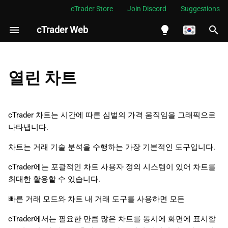
cTrader Store
Join Discord
Suggestions
cTrader Web
검
색
English
차트 열기
초
Español
열린 차트
기
Português
화
العربية
cTrader 차트는 시간에 따른 심벌의 가격 움직임을 그래픽으로
나타냅니다.
Indonesia
Melayu
차트는 거래 기술 분석을 수행하는 가장 기본적인 도구입니다.
ไทย
cTrader에는 포괄적인 차트 사용자 정의 시스템이 있어 차트를
최대한 활용할 수 있습니다.
Tiếng Việt
빠른 거래 모드와 차트 내 거래 도구를 사용하면 모든
한국어
cTrader에서는 필요한 만큼 많은 차트를 동시에 화면에 표시할
中文