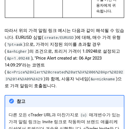
용자에게 귀
속됩니다.
따라서 위의 가격 알림 링크 예시는 다음과 같이 해석될 수 있습
니다. EURUSD 심벌(
)에 대해, 매수 가격 유형
create/EURUSD
(
)으로, 가격이 지정된 의미를 초과할 경우
?pt=ask
(
)의 조건으로, 트리거 가격이 1.09248로 설정되고
&a=higher
(
), "Price Alert created at: 06 Apr 2023
&p=1.09248
14:09:29"라는 코멘트
(
&c=Price%20Alert%20created%20at%3A%2006%20Apr%20202
)와 함께, 사용자 닉네임(
)으
3%2014%3A09%3A29
&u=nickname
로 가격 알림이 호출됩니다.
참고
다른 모든 cTrader URL과 마찬가지로
매개변수가 있는
(u)
가격 알림 링크는 Invite 링크로 작동하며 브랜드 애플리케
이션에서 트레이더 귀속을 실행합니다. cTrader Invite와 다