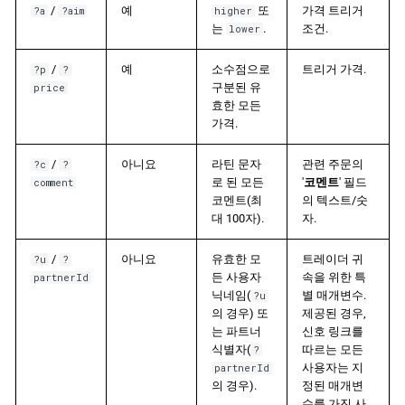
/
예
또
가격 트리거
?a
?aim
higher
는
.
조건.
lower
/
예
소수점으로
트리거 가격.
?p
?
구분된 유
price
효한 모든
가격.
/
아니요
라틴 문자
관련 주문의
?c
?
로 된 모든
'
코멘트
' 필드
comment
코멘트(최
의 텍스트/숫
대 100자).
자.
/
아니요
유효한 모
트레이더 귀
?u
?
든 사용자
속을 위한 특
partnerId
닉네임(
별 매개변수.
?u
의 경우) 또
제공된 경우,
는 파트너
신호 링크를
식별자(
따르는 모든
?
사용자는 지
partnerId
의 경우).
정된 매개변
수를 가진 사