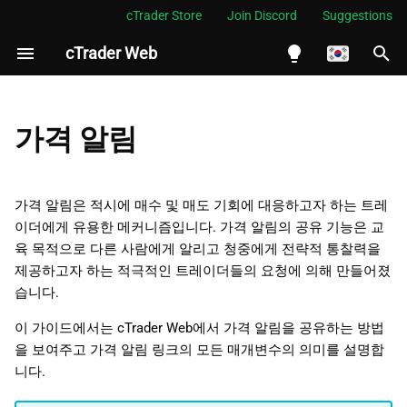
cTrader Store
Join Discord
Suggestions
cTrader Web
검
색
English
가격 알림을 공유하는 방법
초
Español
가격 알림
기
Português
가격 알림 링크의 구조
화
العربية
가격 알림은 적시에 매수 및 매도 기회에 대응하고자 하는 트레
이더에게 유용한 메커니즘입니다. 가격 알림의 공유 기능은 교
Indonesia
육 목적으로 다른 사람에게 알리고 청중에게 전략적 통찰력을
Melayu
제공하고자 하는 적극적인 트레이더들의 요청에 의해 만들어졌
습니다.
ไทย
Tiếng Việt
이 가이드에서는 cTrader Web에서 가격 알림을 공유하는 방법
을 보여주고 가격 알림 링크의 모든 매개변수의 의미를 설명합
한국어
니다.
中文