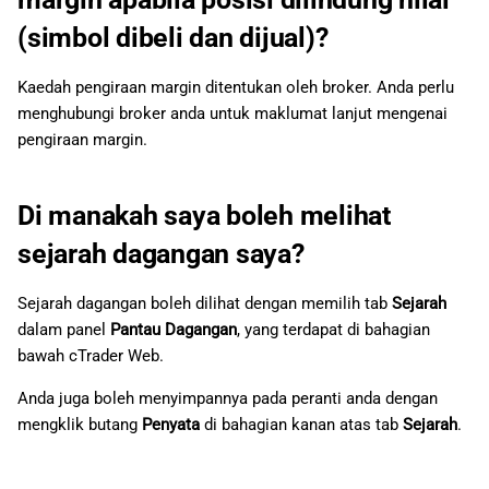
langsung?
(simbol dibeli dan dijual)?
Bolehkah saya berdagang
mata wang kripto dengan
Kaedah pengiraan margin ditentukan oleh broker. Anda perlu
cTrader Web?
menghubungi broker anda untuk maklumat lanjut mengenai
pengiraan margin.
Adakah cTrader Web serasi
dengan peranti mudah alih?
Di manakah saya boleh melihat
Apakah jenis akaun yang
sejarah dagangan saya?
ditawarkan oleh cTrader
Web?
Sejarah dagangan boleh dilihat dengan memilih tab
Sejarah
dalam panel
Pantau Dagangan
, yang terdapat di bahagian
Apakah cTID dan mengapa
bawah cTrader Web.
saya memerlukannya?
Anda juga boleh menyimpannya pada peranti anda dengan
Adakah memiliki akaun
mengklik butang
Penyata
di bahagian kanan atas tab
Sejarah
.
dagangan tidak mencukupi?
Bagaimana saya boleh