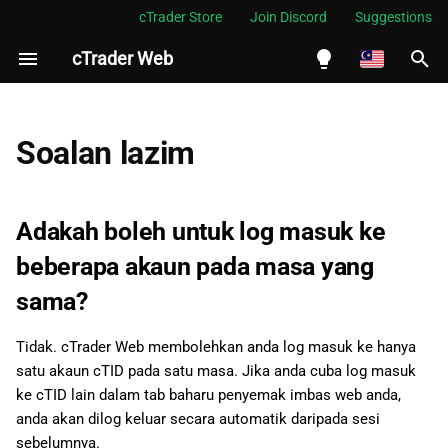
cTrader Store
Join Discord
Suggestions
cTrader Web
S
i
English
Adakah boleh untuk log
a
Español
Soalan lazim
masuk ke beberapa akaun
p
Português
pada masa yang sama?
c
العربية
Adakah boleh untuk log masuk ke
Bolehkah saya mengakses
a
Indonesia
akaun yang sama dari
beberapa akaun pada masa yang
komputer berbeza?
r
Melayu
sama?
i
ไทย
Bilakah akaun demo cTrader
Tidak. cTrader Web membolehkan anda log masuk ke hanya
Web saya tamat tempoh?
a
Tiếng Việt
satu akaun cTID pada satu masa. Jika anda cuba log masuk
n
한국어
ke cTID lain dalam tab baharu penyemak imbas web anda,
Bolehkah saya menukar zon
anda akan dilog keluar secara automatik daripada sesi
waktu pada platform saya?
中文
sebelumnya.