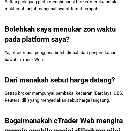
Setiap pedagang perlu menghubungi broker mereka untuk
akaun langsung?
maklumat lanjut mengenai syarat tamat tempoh.
Bolehkah saya menggunakan
robot dagangan dalam
Bolehkah saya menukar zon waktu
cTrader Web?
pada platform saya?
Bolehkah indikator tersuai
Ya, ofset masa pengguna boleh diubah dari penjuru kanan
digunakan dalam cTrader
bawah cTrader Web.
Web?
Bagaimana saya
Dari manakah sebut harga datang?
mengeluarkan dana dan
mengapa pengeluaran saya
Setiap broker mempunyai pembekal kecairan (Barclays, UBS,
tidak diproses?
Reuters, dll.) yang menyediakan sebut harga langsung.
Berapakah jumlah minimum
yang diperlukan untuk
Bagaimanakah cTrader Web mengira
deposit bagi membuka akaun
margin apabila posisi dilindung nilai