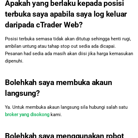
Apakah yang berlaku kepada posisi
memaut atau menyahpaut
akaun dagangan dengan
terbuka saya apabila saya log keluar
cTID saya?
daripada cTrader Web?
Di manakah saya boleh
Posisi terbuka semasa tidak akan ditutup sehingga henti rugi,
mencari keuntungan atau
ambilan untung atau tahap stop out sedia ada dicapai.
kerugian keseluruhan pada
Pesanan had sedia ada masih akan diisi jika harga kemasukan
posisi?
dipenuhi.
Bolehkah saya membuka akaun
langsung?
Ya. Untuk membuka akaun langsung sila hubungi salah satu
broker yang disokong
kami.
Bolehkah saya menggunakan robot