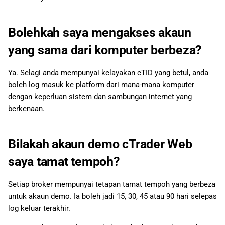
日本語
Dari manakah sebut harga
datang?
Deutsch
Bolehkah saya mengakses akaun
Français
yang sama dari komputer berbeza?
Bagaimanakah cTrader Web
mengira margin apabila
Italiano
Ya. Selagi anda mempunyai kelayakan cTID yang betul, anda
posisi dilindung nilai (simbol
Polski
boleh log masuk ke platform dari mana-mana komputer
dibeli dan dijual)?
dengan keperluan sistem dan sambungan internet yang
Русский
berkenaan.
Di manakah saya boleh
Türkçe
melihat sejarah dagangan
saya?
Bilakah akaun demo cTrader Web
saya tamat tempoh?
Apakah yang berlaku kepada
posisi terbuka saya apabila
saya log keluar daripada
Setiap broker mempunyai tetapan tamat tempoh yang berbeza
cTrader Web?
untuk akaun demo. Ia boleh jadi 15, 30, 45 atau 90 hari selepas
log keluar terakhir.
Bolehkah saya membuka