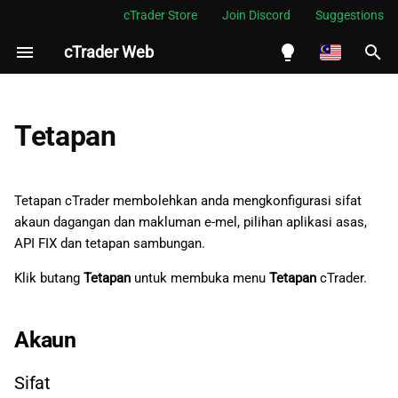
cTrader Store
Join Discord
Suggestions
cTrader Web
S
i
English
Akaun
a
Español
Tetapan
p
Português
Sifat
c
العربية
Tetapan cTrader membolehkan anda mengkonfigurasi sifat
Makluman e-mel
a
akaun dagangan dan makluman e-mel, pilihan aplikasi asas,
Indonesia
API FIX dan tetapan sambungan.
Aplikasi
r
Melayu
Klik butang
Tetapan
untuk membuka menu
Tetapan
cTrader.
i
ไทย
Umum
a
Tiếng Việt
Akaun
Aset
n
한국어
Sifat
Pantau Pasaran
中文