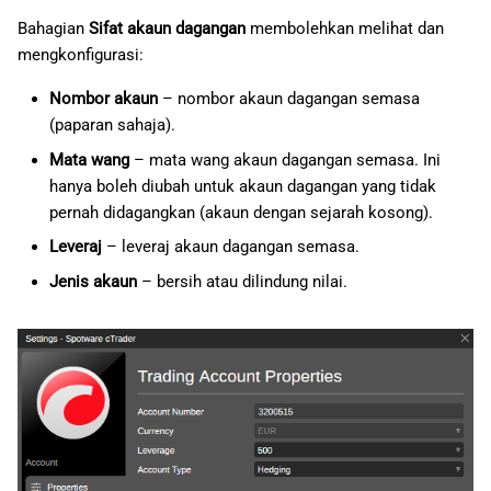
日本語
Bahagian
Sifat akaun dagangan
membolehkan melihat dan
Pemberitahuan
mengkonfigurasi:
Deutsch
Dagangan Pantas
Nombor akaun
– nombor akaun dagangan semasa
Français
(paparan sahaja).
Italiano
Kekunci Pintasan
Mata wang
– mata wang akaun dagangan semasa. Ini
Polski
hanya boleh diubah untuk akaun dagangan yang tidak
Lanjutan
pernah didagangkan (akaun dengan sejarah kosong).
Русский
Leveraj
– leveraj akaun dagangan semasa.
FIX API
Türkçe
Jenis akaun
– bersih atau dilindung nilai.