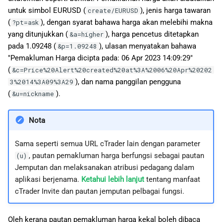
untuk simbol EURUSD (
), jenis harga tawaran
create/EURUSD
(
), dengan syarat bahawa harga akan melebihi makna
?pt=ask
yang ditunjukkan (
), harga pencetus ditetapkan
&a=higher
pada 1.09248 (
), ulasan menyatakan bahawa
&p=1.09248
"Pemakluman Harga dicipta pada: 06 Apr 2023 14:09:29"
(
&c=Price%20Alert%20created%20at%3A%2006%20Apr%20202
), dan nama panggilan pengguna
3%2014%3A09%3A29
(
).
&u=nickname
Nota
Sama seperti semua URL cTrader lain dengan parameter
, pautan pemakluman harga berfungsi sebagai pautan
(u)
Jemputan dan melaksanakan atribusi pedagang dalam
aplikasi berjenama.
Ketahui lebih lanjut
tentang manfaat
cTrader Invite dan pautan jemputan pelbagai fungsi.
Oleh kerana pautan pemakluman harga kekal boleh dibaca