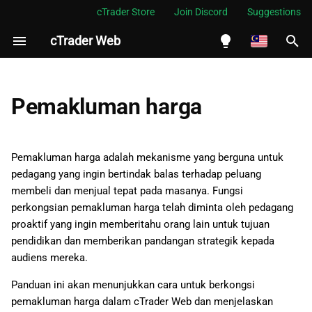
cTrader Store
Join Discord
Suggestions
cTrader Web
S
i
English
Cara berkongsi pemakluman
a
Español
Pemakluman harga
harga
p
Português
Cara pautan pemakluman
c
العربية
Pemakluman harga adalah mekanisme yang berguna untuk
harga disusun
a
pedagang yang ingin bertindak balas terhadap peluang
Indonesia
membeli dan menjual tepat pada masanya. Fungsi
r
Melayu
perkongsian pemakluman harga telah diminta oleh pedagang
i
proaktif yang ingin memberitahu orang lain untuk tujuan
ไทย
pendidikan dan memberikan pandangan strategik kepada
a
Tiếng Việt
audiens mereka.
n
한국어
Panduan ini akan menunjukkan cara untuk berkongsi
中文
pemakluman harga dalam cTrader Web dan menjelaskan