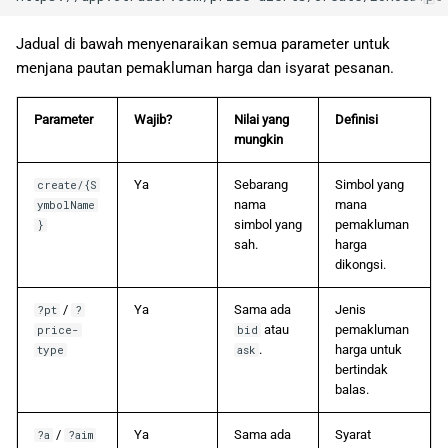
Jadual di bawah menyenaraikan semua parameter untuk
menjana pautan pemakluman harga dan isyarat pesanan.
Parameter
Wajib?
Nilai yang
Definisi
mungkin
Ya
Sebarang
Simbol yang
create/{S
nama
mana
ymbolName
simbol yang
pemakluman
}
sah.
harga
dikongsi.
/
Ya
Sama ada
Jenis
?pt
?
atau
pemakluman
price-
bid
.
harga untuk
type
ask
bertindak
balas.
/
Ya
Sama ada
Syarat
?a
?aim