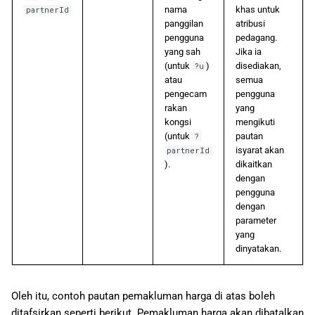
nama
khas untuk
partnerId
panggilan
atribusi
pengguna
pedagang.
yang sah
Jika ia
(untuk
)
disediakan,
?u
atau
semua
pengecam
pengguna
rakan
yang
kongsi
mengikuti
(untuk
pautan
?
isyarat akan
partnerId
).
dikaitkan
dengan
pengguna
dengan
parameter
yang
dinyatakan.
Oleh itu, contoh pautan pemakluman harga di atas boleh
ditafsirkan seperti berikut. Pemakluman harga akan dibatalkan