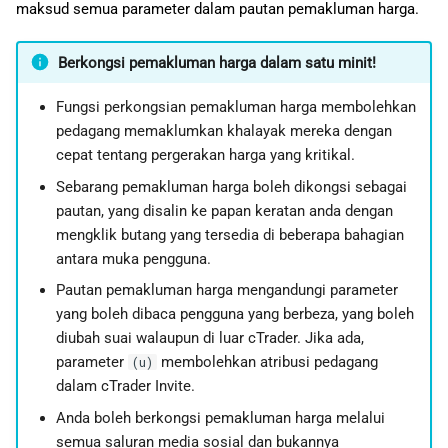
maksud semua parameter dalam pautan pemakluman harga.
日本語
Deutsch
Berkongsi pemakluman harga dalam satu minit!
Français
Fungsi perkongsian pemakluman harga membolehkan
Italiano
pedagang memaklumkan khalayak mereka dengan
cepat tentang pergerakan harga yang kritikal.
Polski
Sebarang pemakluman harga boleh dikongsi sebagai
Русский
pautan, yang disalin ke papan keratan anda dengan
Türkçe
mengklik butang yang tersedia di beberapa bahagian
antara muka pengguna.
Pautan pemakluman harga mengandungi parameter
yang boleh dibaca pengguna yang berbeza, yang boleh
diubah suai walaupun di luar cTrader. Jika ada,
parameter
membolehkan atribusi pedagang
(u)
dalam cTrader Invite.
Anda boleh berkongsi pemakluman harga melalui
semua saluran media sosial dan bukannya