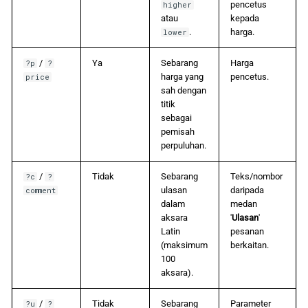
pencetus
higher
atau
kepada
.
harga.
lower
/
Ya
Sebarang
Harga
?p
?
harga yang
pencetus.
price
sah dengan
titik
sebagai
pemisah
perpuluhan.
/
Tidak
Sebarang
Teks/nombor
?c
?
ulasan
daripada
comment
dalam
medan
aksara
'
Ulasan
'
Latin
pesanan
(maksimum
berkaitan.
100
aksara).
/
Tidak
Sebarang
Parameter
?u
?