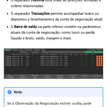
O separador
História
lista todas as posições fechadas e
Stop loss avançado
d
日本語
ordens relacionadas.
o
Modificar uma posição
Deutsch
O separador
Transações
permite acompanhar todos os
depósitos e levantamentos da conta de negociação atual.
a
Français
Inverter e duplicar posição
A
Barra de saldo
na parte inferior contém os parâmetros
p
Italiano
atuais da conta de negociação, como lucro ou perda
Ordens
e
líquido e bruto, saldo, margem e mais.
Polski
s
Русский
História
q
Türkçe
Alertas de preços
u
Transações
i
s
Bónus
a
Nota
Se a Observação da Negociação estiver oculta, pode