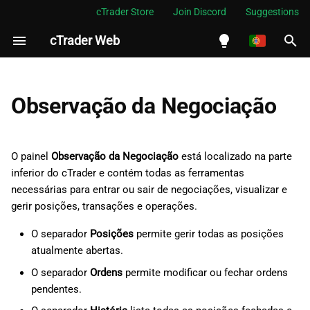
cTrader Store
Join Discord
Suggestions
cTrader Web
I
n
English
Saldo
i
Español
Observação da Negociação
c
Português
Posições
i
العربية
O painel
Observação da Negociação
está localizado na parte
Informação da posição
a
inferior do cTrader e contém todas as ferramentas
Indonesia
necessárias para entrar ou sair de negociações, visualizar e
Cronologia da posição
l
Melayu
gerir posições, transações e operações.
i
ไทย
Proteção avançada da
O separador
Posições
permite gerir todas as posições
z
posição
Tiếng Việt
atualmente abertas.
a
O separador
Ordens
permite modificar ou fechar ordens
한국어
Take profit avançado
pendentes.
n
中文