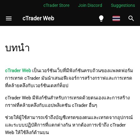
cTrader Store
Join Discord
Suggestions
cTrader Web
กำ
ลั
English
ง
Español
บทนำ
เ
Português
ริ่
العربية
cTrader Web
เป็นเวอร์ชันเว็บที่มีฟังก์ชันครบถ้วนของแพลตฟอร์ม
ม
การเทรด cTrader มันนำเสนอฟีเจอร์การสร้างกราฟและการเทรด
Indonesia
ที่คล้ายคลึงกับเวอร์ชันเดสก์ท็อป
ต้
Melayu
cTrader Web มีฟังก์ชันสำหรับการเทรดด้วยตนเองและการสร้าง
น
ไทย
กราฟที่คล้ายคลึงกับแอปพลิเคชัน cTrader อื่นๆ
ก
Tiếng Việt
ช่วยให้ผู้ใช้สามารถเข้าถึงบัญชีเทรดของตนและเทรดจากอุปกรณ์
า
한국어
และระบบปฏิบัติการที่แตกต่างกัน หากต้องการเข้าถึง cTrader
Web ให้ใช้ลิงก์ด้านบน
ร
中文