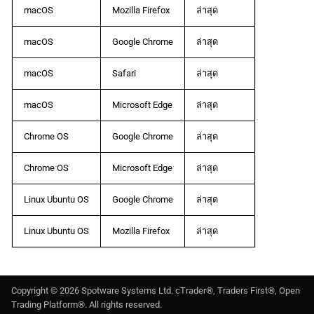
macOS
Mozilla Firefox
ล่าสุด
macOS
Google Chrome
ล่าสุด
macOS
Safari
ล่าสุด
macOS
Microsoft Edge
ล่าสุด
Chrome OS
Google Chrome
ล่าสุด
Chrome OS
Microsoft Edge
ล่าสุด
Linux Ubuntu OS
Google Chrome
ล่าสุด
Linux Ubuntu OS
Mozilla Firefox
ล่าสุด
Copyright ©
2026
Spotware Systems Ltd
. cTrader®, Traders First®, Open
Trading Platform®. All rights reserved.