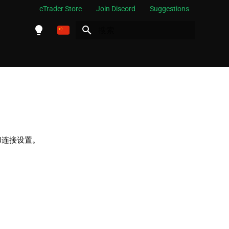
cTrader Store
Join Discord
Suggestions
正在初始化搜索引擎
English
Español
Português
العربية
Indonesia
 和连接设置。
Melayu
ไทย
Tiếng Việt
한국어
中文