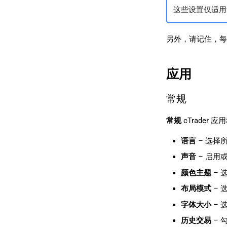
这些设置仅适用
另外，请记住，每
应用
常规
常规
cTrader
语言
– 选择
声音
– 启用
颜色主题
– 
布局模式
– 
字体大小
– 
历史交易
– 