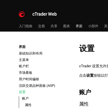
cTrader Web
入门指南
交易
共享
图表
界面
小部件
其
设置
界面
基础知识和布局
主菜单
cTrader 设
账户栏
市场看板
点击
设置
按钮以打开
用户时间偏移
活跃交易品种面板 (ASP)
账户
设置
账户
属性
属性