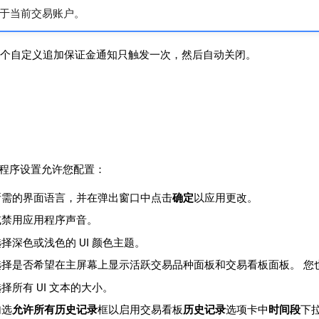
于当前交易账户。
个自定义追加保证金通知只触发一次，然后自动关闭。
 应用程序设置允许您配置：
所需的界面语言，并在弹出窗口中点击
确定
以应用更改。
或禁用应用程序声音。
选择深色或浅色的 UI 颜色主题。
选择是否希望在主屏幕上显示活跃交易品种面板和交易看板面板。 您
选择所有 UI 文本的大小。
勾选
允许所有历史记录
框以启用交易看板
历史记录
选项卡中
时间段
下