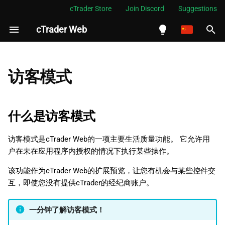
cTrader Store
Join Discord
Suggestions
cTrader Web
正
在
English
什么是访客模式
初
Español
访客模式
始
Português
访客模式如何工作
化
العربية
什么是访客模式
访客用户可以和不可以执行哪
搜
Indonesia
些操作
访客模式是cTrader Web的一项主要生活质量功能。 它允许用
索
Melayu
户在未在应用程序内授权的情况下执行某些操作。
访客模式如何让用户受益
引
ไทย
该功能作为cTrader Web的扩展预览，让您有机会与某些控件交
擎
Tiếng Việt
互，即使您没有提供cTrader的经纪商账户。
한국어
一分钟了解访客模式！
中文