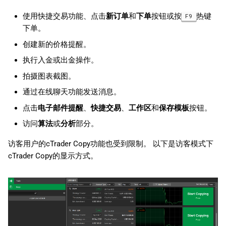
使用快捷交易功能、点击
新订单
和
下单
按钮或按
热键
F9
下单。
创建新的价格提醒。
执行入金或出金操作。
拍摄图表截图。
通过在线聊天功能发送消息。
点击
电子邮件提醒
、
快捷交易
、
工作区
和
保存模板
按钮。
访问
算法
或
分析
部分。
访客用户的cTrader Copy功能也受到限制。 以下是访客模式下
cTrader Copy的显示方式。