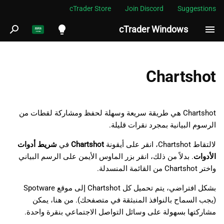
cTrader Store
Join Discord
Suggestions
cTrader Windows
ب
د
English
ء
Español
Chartshot
ا
Português
ل
العربية
Chartshot هي طريقة سريعة وسهلة لحفظ ومشاركة لقطات من
ب
الرسوم البيانية بمجرد نقرات قليلة.
Indonesia
ح
Melayu
لالتقاط Chartshot، انقر على أيقونة
Chartshot
في
شريط أدوات
الأدوات
. بدلاً من ذلك، انقر بزر الماوس الأيمن على الرسم البياني
ث
ไทย
واختر Chartshot من القائمة المنسدلة.
Tiếng Việt
بشكل افتراضي، يتم تحميل كل Chartshot إلى موقع Spotware
한국어
(يجب السماح بالنوافذ المنبثقة في متصفحك). من هنا، يمكن
مشاركتها بسهولة على وسائل التواصل الاجتماعي بنقرة واحدة.
中文