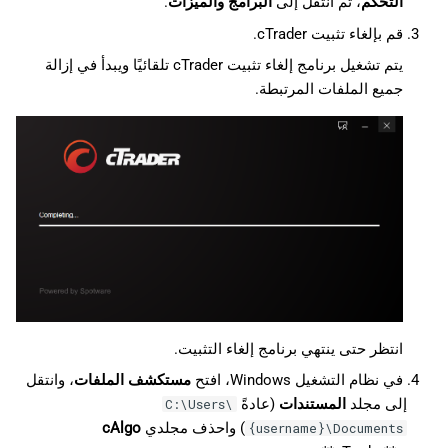
التحكم
، ثم انتقل إلى
البرامج والميزات
.
قم بإلغاء تثبيت cTrader.
يتم تشغيل برنامج إلغاء تثبيت cTrader تلقائيًا ويبدأ في إزالة
جميع الملفات المرتبطة.
انتظر حتى ينتهي برنامج إلغاء التثبيت.
في نظام التشغيل Windows، افتح
مستكشف الملفات
، وانتقل
إلى مجلد
المستندات
(عادةً
C:\Users\
) واحذف مجلدي
cAlgo
{username}\Documents