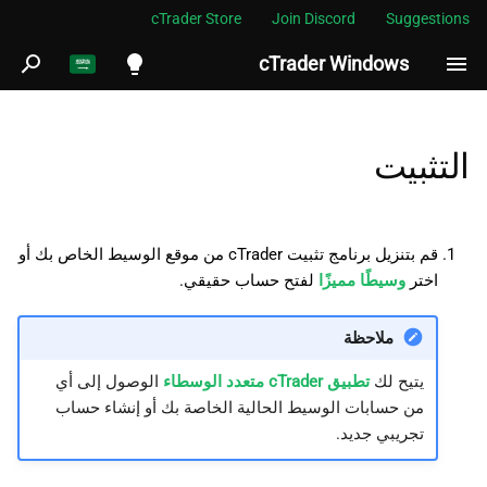
cTrader Store
Join Discord
Suggestions
cTrader Windows
ب
د
English
استكشاف الأخطاء وإصلاحها
ء
Español
التثبيت
ا
Português
التثبيت النظيف
ل
العربية
قم بتنزيل برنامج تثبيت cTrader من موقع الوسيط الخاص بك أو
ب
Indonesia
اختر
وسيطًا مميزًا
لفتح حساب حقيقي.
ح
Melayu
ملاحظة
ث
ไทย
يتيح لك
تطبيق cTrader متعدد الوسطاء
الوصول إلى أي
Tiếng Việt
من حسابات الوسيط الحالية الخاصة بك أو إنشاء حساب
한국어
تجريبي جديد.
中文