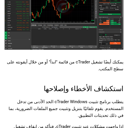
يمكنك أيضًا تشغيل cTrader من قائمة "ابدأ" أو من خلال أيقونته على
سطح المكتب.
استكشاف الأخطاء وإصلاحها
يتطلب برنامج تثبيت cTrader Windows الحد الأدنى من تدخل
المستخدم. يقوم تلقائيًا بتنزيل وتثبيت جميع الملفات الضرورية، بما
في ذلك تحديثات التطبيق.
إذا واجهت مشكلات عند تثبيت cTrader، فتأكد من إيقاف تشغيل