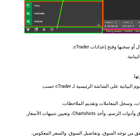
يانية.
ها.
– الرسوم البيانية للسوق للرموز المحددة. يمكنك إضافة أي عدد من الرسوم البيانية على الشاشة الرئيسية لـ cTrader حسب
قات، وسجل المعاملات وتقديم الملاحظات.
Chart، وتعيين تنبيهات الأسعار.
الأوامر، والوصول إلى عمق السوق (DoM)، والتحقق من توجه السوق، وتفاصيل السوق، والسعر المعكوس،