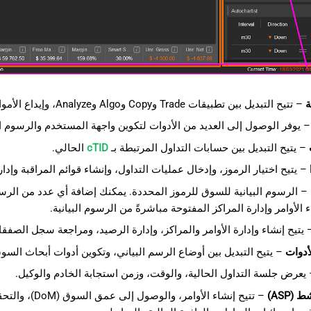
ة
– تتيح التبديل بين تطبيقات Trade وCopy وAlgo وAnalyze، وإيداع الأموال أو سحبها وفتح إعدادات cTrader.
 يوفر الوصول إلى العديد من الأدوات لتكوين واجهة المستخدم والرسوم الب
– يتيح التبديل بين حسابات التداول المرتبطة بـ
cTID
الحالي.
– يتيح اختيار الرموز، وإدخال عمليات التداول، وإنشاء قوائم المراقبة وإدارت
 الأوامر وإدارة المراكز المفتوحة مباشرةً من الرسوم البيانية.
يتيح إنشاء وإدارة الأوامر والمراكز، وإدارة الرصيد، ومراجعة سجل الصف
أدوات
– يتيح التبديل بين أوضاع الرسم البياني، وتكوين أدوات أبحاث السوق وأدوات الرسم، وأخذ shots
يعرض جلسة التداول الحالية، والوقت، وزمن استجابة الخادم والوكيل.
(ASP)
– تتيح إنشاء 