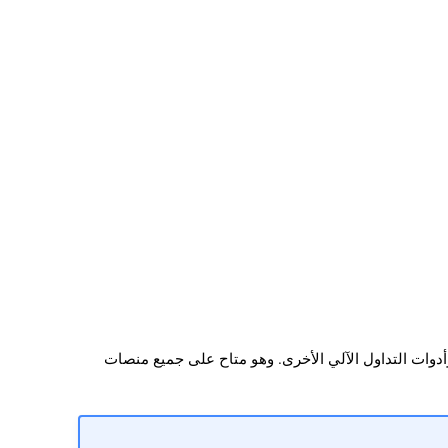
日本語
Deutsch
Français
Italiano
Polski
Русский
Türkçe
ول)، والمؤشرات المخصصة وأدوات التداول الآلي الأخرى. وهو متاح على جميع منصات