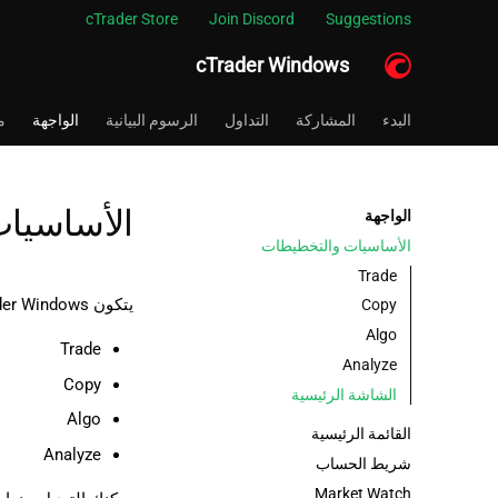
cTrader Store
Join Discord
Suggestions
cTrader Windows
البدء
المشاركة
التداول
الرسوم البيانية
الواجهة
م
الأساسيا
الواجهة
الأساسيات والتخطيطات
Trade
يتكون cTrader Windows من أربعة تطبيقات أساسية:
Copy
Algo
Trade
Analyze
Copy
الشاشة الرئيسية
Algo
القائمة الرئيسية
Analyze
شريط الحساب
Market Watch